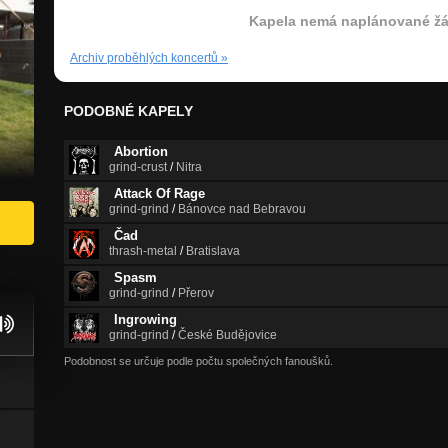
Kapela nemá naplánované žá
Archiv proběhlých koncertů
»
PODOBNÉ KAPELY
Abortion
grind-crust
/
Nitra
Attack Of Rage
grind-grind
/
Bánovce nad Bebravou
Čad
thrash-metal
/
Bratislava
Spasm
grind-grind
/
Přerov
Ingrowing
grind-grind
/
České Budějovice
Podobnost se určuje podle počtu společných fanoušků.