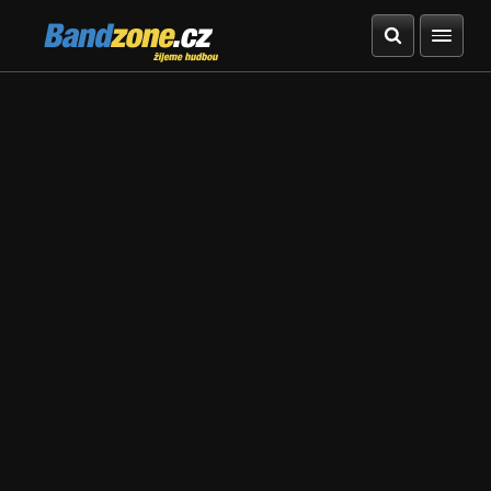
Bandzone.cz
žijeme hudbou