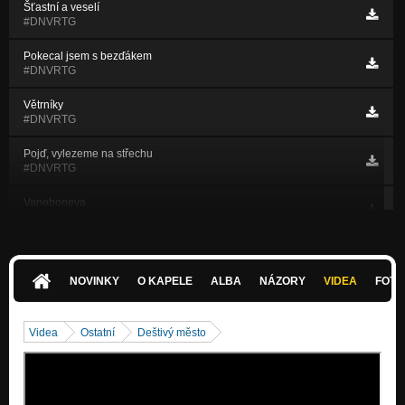
Šťastní a veselí
#DNVRTG
Pokecal jsem s bezďákem
#DNVRTG
Větrníky
#DNVRTG
Pojď, vylezeme na střechu
#DNVRTG
Vaneboneva
#DNVRTG
Bůhvíkam
#DNVRTG
NOVINKY
O KAPELE
ALBA
NÁZORY
VIDEA
FOTK
Nad Letnou
#DNVRTG
Videa
Ostatní
Deštivý město
Underground
#DNVRTG
Na Mendláku paneláky