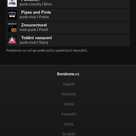
punk-country
/
Brno
Dívka, co šla po druhé straně ulice
Pipes and Pints
SPODAŽEBUDOU
punk-rock
/
Praha
Znouzectnost
Párky song
rock-punk
/
Plzeň
SPODAŽEBUDOU
Totální nasazení
Návod na věčnou krásu (2012)
punk-rock
/
Slaný
Nezařazeno
Podobnost se určuje podle počtu společných fanoušků.
Bandzone.cz
Kapely
Koncerty
Videa
Fanoušci
Kluby
Soutěže