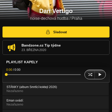
Dan Vertígo
noise-dechová hudba / Praha
Sledovat
Bandzone.cz Tip týdne
23. BŘEZNA 2020
PLAYLIST KAPELY
0:00
/
0:00
STÁNKY (album Smrtící koktejl 2026)
Nezařazeno
Eman uvádí:
Nezařazeno