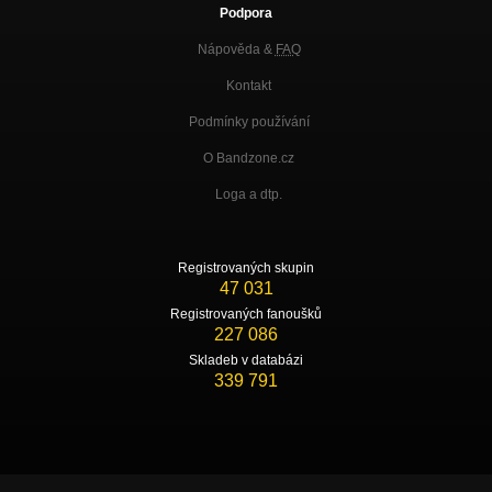
Podpora
Nápověda &
FAQ
Kontakt
Podmínky používání
O Bandzone.cz
Loga a dtp.
Registrovaných skupin
47 031
Registrovaných fanoušků
227 086
Skladeb v databázi
339 791