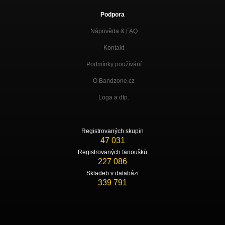
Podpora
Nápověda &
FAQ
Kontakt
Podmínky používání
O Bandzone.cz
Loga a dtp.
Registrovaných skupin
47 031
Registrovaných fanoušků
227 086
Skladeb v databázi
339 791