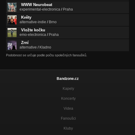
WWW Neurobeat
experimental-electronica
/
Praha
Květy
alternative-indie
/
Brno
Vložte kočku
emo-electronica
/
Praha
Zrní
alternative
/
Kladno
Podobnost se určuje podle počtu společných fanoušků.
Bandzone.cz
Kapely
Koncerty
Videa
Fanoušci
Kluby