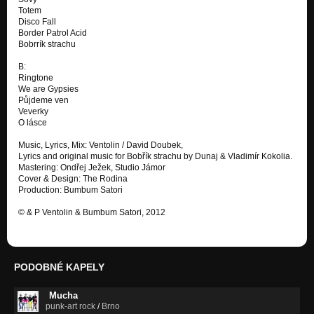
Totem
Disco Fall
Border Patrol Acid
Bobrrík strachu
B:
Ringtone
We are Gypsies
Půjdeme ven
Veverky
O lásce
Music, Lyrics, Mix: Ventolin / David Doubek,
Lyrics and original music for Bobřík strachu by Dunaj & Vladimír Kokolia.
Mastering: Ondřej Ježek, Studio Jámor
Cover & Design: The Rodina
Production: Bumbum Satori
www.ventolin.cz
www.bumbumsatori.org
© & P Ventolin & Bumbum Satori, 2012
PODOBNÉ KAPELY
Mucha
punk-art rock
/
Brno