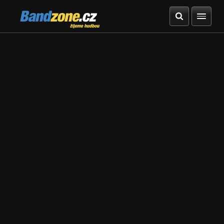
Bandzone.cz
žijeme hudbou