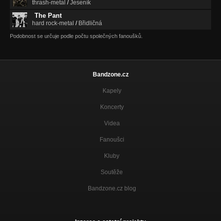
thrash-metal
/
Jeseník
The Pant
hard rock-metal
/
Břidličná
Podobnost se určuje podle počtu společných fanoušků.
Bandzone.cz
Kapely
Koncerty
Videa
Fanoušci
Kluby
Soutěže
Bandzone.cz blog