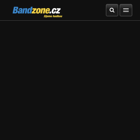
Bandzone.cz
žijeme hudbou