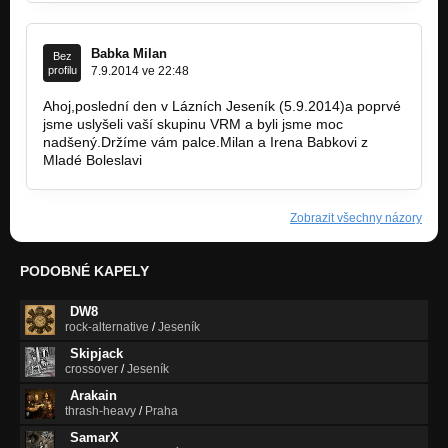
Babka Milan
Bez
profilu
7.9.2014 ve 22:48
Ahoj,poslední den v Lázních Jeseník (5.9.2014)a poprvé
jsme uslyšeli vaší skupinu VRM a byli jsme moc
nadšený.Držíme vám palce.Milan a Irena Babkovi z
Mladé Boleslavi
Zobrazit všechny názory
PODOBNÉ KAPELY
DW8
rock-alternative
/
Jeseník
Skipjack
crossover
/
Jeseník
Arakain
thrash-heavy
/
Praha
SamarX