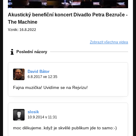
Akustický benefiční koncert Divadlo Petra Bezruče -
The Machine
Vznik: 16.8.2022
Zobrazit všechna videa
Poslední názory
David Bátor
6.8.2017 ve 12:35
Fajna muzička! Uvidíme se na Rejvízu!
slosik
10.9.2014 v 11:31
moc děkujeme..když je skvělé publikum jde to samo:-)