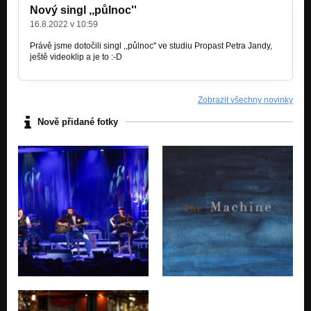
Nový singl ,,půlnoc''
16.8.2022 v 10:59
Právě jsme dotočili singl ,,půlnoc'' ve studiu Propast Petra Jandy,
ještě videoklip a je to :-D
Zobrazit všechny novinky
Nově přidané fotky