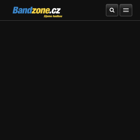
Bandzone.cz
žijeme hudbou