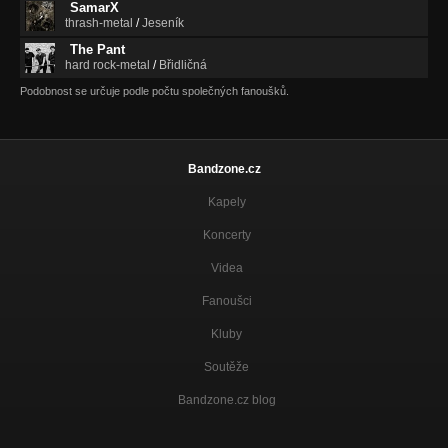
SamarX
thrash-metal
/
Jeseník
The Pant
hard rock-metal
/
Břidličná
Podobnost se určuje podle počtu společných fanoušků.
Bandzone.cz
Kapely
Koncerty
Videa
Fanoušci
Kluby
Soutěže
Bandzone.cz blog