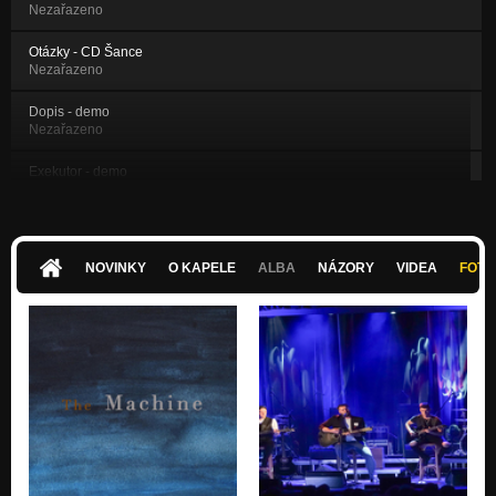
Nezařazeno
Otázky - CD Šance
Nezařazeno
Dopis - demo
Nezařazeno
Exekutor - demo
Nezařazeno
Neznámá - demo
Nezařazeno
NOVINKY
O KAPELE
ALBA
NÁZORY
VIDEA
FOTK
Stížnost - demo
Nezařazeno
Zima - demo
Nezařazeno
Vagón - demo
Nezařazeno