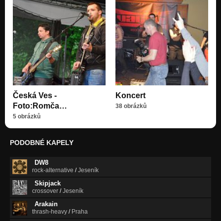
Česká Ves -
Koncert
Foto:Romča…
38 obrázků
5 obrázků
PODOBNÉ KAPELY
DW8
rock-alternative
/
Jeseník
Skipjack
crossover
/
Jeseník
Arakain
thrash-heavy
/
Praha