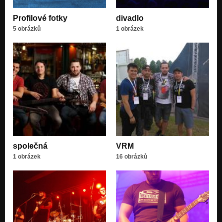
Profilové fotky
divadlo
5 obrázků
1 obrázek
společná
VRM
1 obrázek
16 obrázků