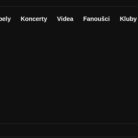
pely
Koncerty
Videa
Fanoušci
Kluby