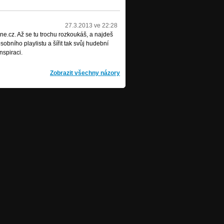
27.3.2013 ve 22:28
e.cz. Až se tu trochu rozkoukáš, a najdeš
obního playlistu a šířit tak svůj hudební
nspiraci.
Zobrazit všechny názory