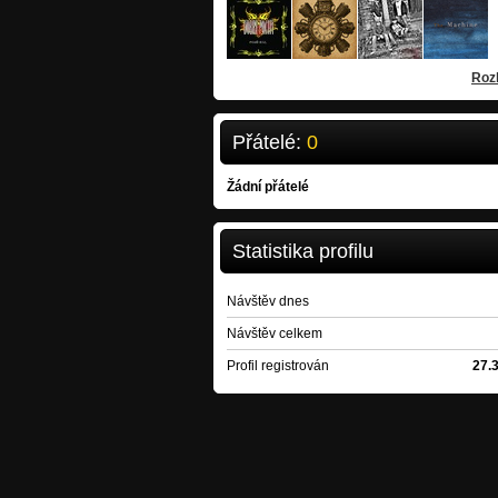
Dobrý Pocity
DW8
Skipjack
rock
/
Bílina
rock-alternative
crossover
/
Jese
Roz
Přátelé:
0
Žádní přátelé
Statistika profilu
Návštěv dnes
Návštěv celkem
Profil registrován
27.