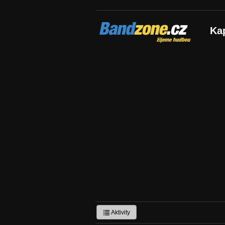
Bandzone.cz
Ka
žijeme hudbou
Aktivity