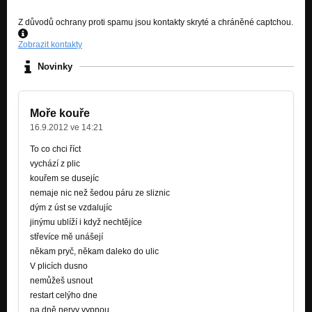
Z důvodů ochrany proti spamu jsou kontakty skryté a chráněné captchou.
Zobrazit kontakty
Novinky
Moře kouře
16.9.2012 ve 14:21
To co chci říct
vychází z plic
kouřem se dusejíc
nemaje nic než šedou páru ze sliznic
dým z úst se vzdalujíc
jinýmu ublíží i když nechtějíce
střevíce mě unášejí
někam pryč, někam daleko do ulic
V plicích dusno
nemůžeš usnout
restart celýho dne
na dně nervy vypnou