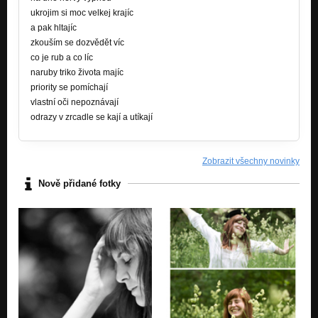
ukrojim si moc velkej krajíc
a pak hltajíc
zkouším se dozvědět víc
co je rub a co líc
naruby triko života majíc
priority se pomíchají
vlastní oči nepoznávají
odrazy v zrcadle se kají a utíkají
Zobrazit všechny novinky
Nově přidané fotky