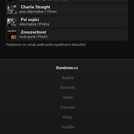
Charlie Straight
pop-alternative
/
Třinec
Psí vojáci
alternative
/
Praha
Znouzectnost
rock-punk
/
Plzeň
Podobnost se určuje podle počtu společných fanoušků.
Bandzone.cz
Kapely
Koncerty
Videa
Fanoušci
Kluby
Soutěže