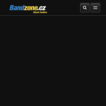
Bandzone.cz
žijeme hudbou