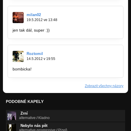
milan02
19.5.2012 ve 13:48
jen tak dál, super :))
Roztomil
14.5.2012 v 19:55
bombicka!
Zobrazit všechny názory
PODOBNÉ KAPELY
Zrní
alternative
/
Kladno
Nebylo nás pět
alternative-progressive
/
Plzeň