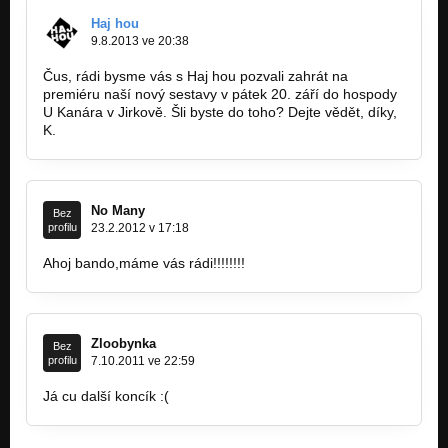
Haj hou
9.8.2013 ve 20:38
Čus, rádi bysme vás s Haj hou pozvali zahrát na
premiéru naší nový sestavy v pátek 20. září do hospody
U Kanára v Jirkově. Šli byste do toho? Dejte vědět, díky,
K.
No Many
Bez
profilu
23.2.2012 v 17:18
Ahoj bando,máme vás rádi!!!!!!!!
Zloobynka
Bez
profilu
7.10.2011 ve 22:59
Já cu další koncík :(