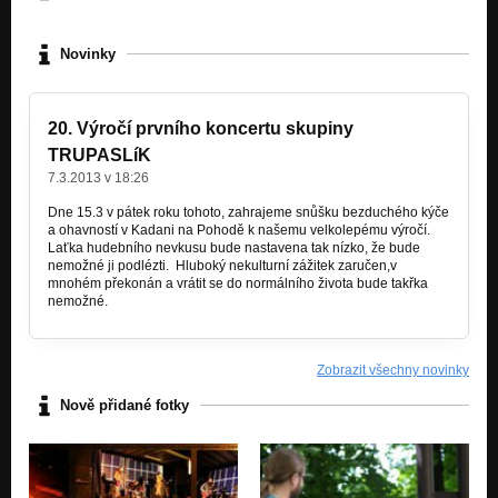
Novinky
20. Výročí prvního koncertu skupiny
TRUPASLíK
7.3.2013 v 18:26
Dne 15.3 v pátek roku tohoto, zahrajeme snůšku bezduchého kýče
a ohavností v Kadani na Pohodě k našemu velkolepému výročí.
Laťka hudebního nevkusu bude nastavena tak nízko, že bude
nemožné ji podlézti. Hluboký nekulturní zážitek zaručen,v
mnohém překonán a vrátit se do normálního života bude takřka
nemožné.
Zobrazit všechny novinky
Nově přidané fotky