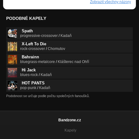
Zobrazit všechny názory
PODOBNÉ KAPELY
Spath
progressive-crossover
/
Kadaň
X-Left To Die
rock-crossover
/
Chomutov
Bahrainn
bluegrass-metalcore
/
Klášterec nad Ohří
Hi Jack
blues-rock
/
Kadaň
HOT PANTS
pop-punk
/
Kadaň
Podobnost se určuje podle počtu společných fanoušků.
Bandzone.cz
Kapely