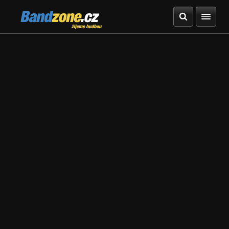
Bandzone.cz
žijeme hudbou