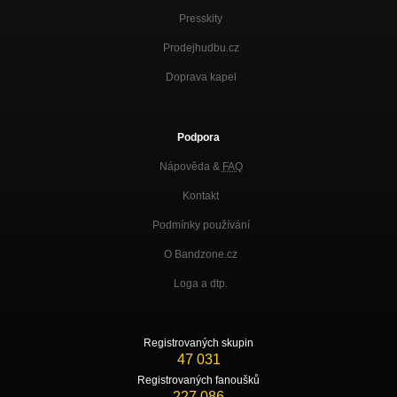
Presskity
Prodejhudbu.cz
Doprava kapel
Podpora
Nápověda &
FAQ
Kontakt
Podmínky používání
O Bandzone.cz
Loga a dtp.
Registrovaných skupin
47 031
Registrovaných fanoušků
227 086