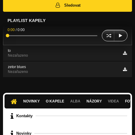
Sledovat
PLAYLIST KAPELY
0:00
/
0:00
to
Nezařazeno
zetor blues
Nezařazeno
NOVINKY
O KAPELE
ALBA
NÁZORY
VIDEA
FOTK
Kontakty
Novinky