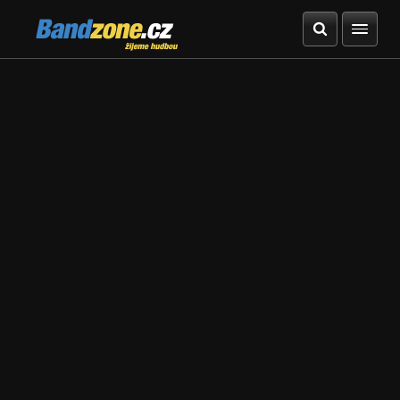
Bandzone.cz
žijeme hudbou