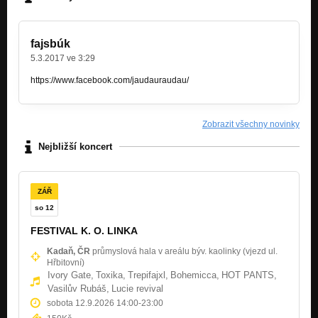
fajsbúk
5.3.2017 ve 3:29
https://www.facebook.com/jaudauraudau/
Zobrazit všechny novinky
Nejbližší koncert
ZÁŘ
so 12
FESTIVAL K. O. LINKA
Kadaň, ČR
průmyslová hala v areálu býv. kaolinky (vjezd ul.
Hřbitovní)
Ivory Gate,
Toxika,
Trepifajxl,
Bohemicca,
HOT PANTS,
Vasilův Rubáš,
Lucie revival
sobota 12.9.2026 14:00
-
23:00