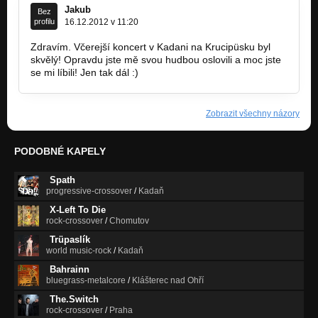
Jakub
Bez
profilu
16.12.2012 v 11:20
Zdravím. Včerejší koncert v Kadani na Krucipüsku byl
skvělý! Opravdu jste mě svou hudbou oslovili a moc jste
se mi líbili! Jen tak dál :)
Zobrazit všechny názory
PODOBNÉ KAPELY
Spath
progressive-crossover
/
Kadaň
X-Left To Die
rock-crossover
/
Chomutov
Trüpaslík
world music-rock
/
Kadaň
Bahrainn
bluegrass-metalcore
/
Klášterec nad Ohří
The.Switch
rock-crossover
/
Praha