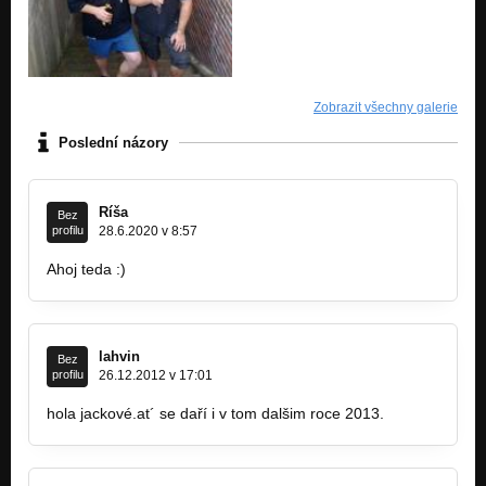
Zobrazit všechny galerie
Poslední názory
Ríša
Bez
profilu
28.6.2020 v 8:57
Ahoj teda :)
lahvin
Bez
profilu
26.12.2012 v 17:01
hola jackové.at´ se daří i v tom dalšim roce 2013.