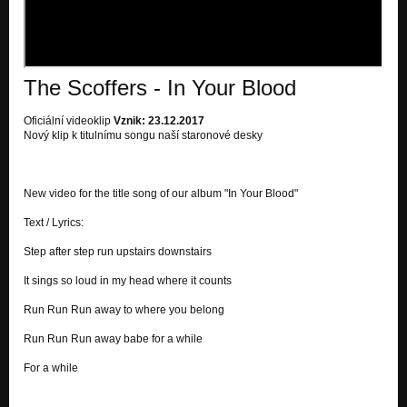
Nezařazeno
Early in the Morning
Nezařazeno
The Scoffers - In Your Blood
I'm Like Envy
Nezařazeno
Oficiální videoklip
Vznik: 23.12.2017
Nový klip k titulnímu songu naší staronové desky
Out of Control
Nezařazeno
Better Days
New video for the title song of our album "In Your Blood"
Nezařazeno
Text / Lyrics:
Step after step run upstairs downstairs
It sings so loud in my head where it counts
Run Run Run away to where you belong
Run Run Run away babe for a while
For a while