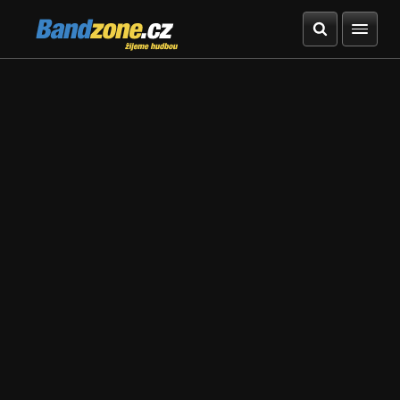
Bandzone.cz
žijeme hudbou