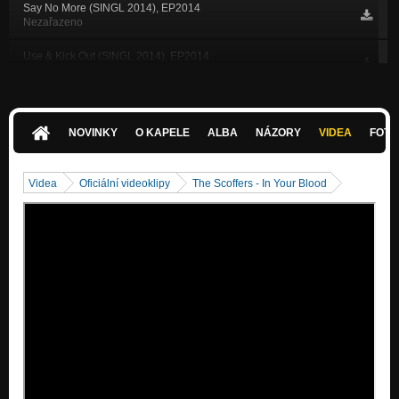
Say No More (SINGL 2014), EP2014
Nezařazeno
Use & Kick Out (SINGL 2014), EP2014
Nezařazeno
Missed the Train
Nezařazeno
NOVINKY
O KAPELE
ALBA
NÁZORY
VIDEA
FOTK
Start Again
Nezařazeno
Videa
Oficiální videoklipy
The Scoffers - In Your Blood
Se7en Sins
Nezařazeno
Feet on the Ground
Nezařazeno
Stop Analyze
Nezařazeno
Gabriel
Nezařazeno
Refugee