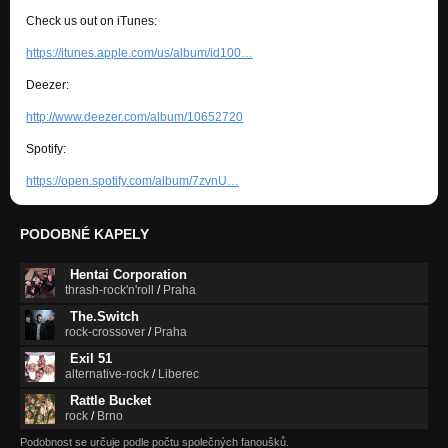
Check us out on iTunes:
https://itunes.apple.com/us/album/id100…
Deezer:
http://www.deezer.com/album/10652720
Spotify:
https://open.spotify.com/album/7zvnU…
PODOBNÉ KAPELY
Hentai Corporation
thrash-rock'n'roll
/
Praha
The.Switch
rock-crossover
/
Praha
Exil 51
alternative-rock
/
Liberec
Rattle Bucket
rock
/
Brno
Podobnost se určuje podle počtu společných fanoušků.