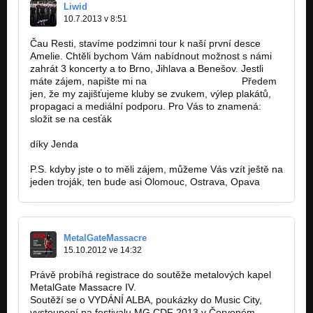
Liwid
10.7.2013 v 8:51
Čau Resti, stavíme podzimni tour k naší první desce
Amelie. Chtěli bychom Vám nabídnout možnost s námi
zahrát 3 koncerty a to Brno, Jihlava a Benešov. Jestli
máte zájem, napište mi na
liwid-kv@seznam.cz
Předem
jen, že my zajišťujeme kluby se zvukem, výlep plakátů,
propagaci a mediální podporu. Pro Vás to znamená:
složit se na cesťák
díky Jenda
P.S. kdyby jste o to měli zájem, můžeme Vás vzít ještě na
jeden troják, ten bude asi Olomouc, Ostrava, Opava
MetalGateMassacre
15.10.2012 ve 14:32
Právě probíhá registrace do soutěže metalových kapel
MetalGate Massacre IV.
Soutěží se o VYDÁNÍ ALBA, poukázky do Music City,
vystoupení na festivalu MG CDF 2013 v Červeném