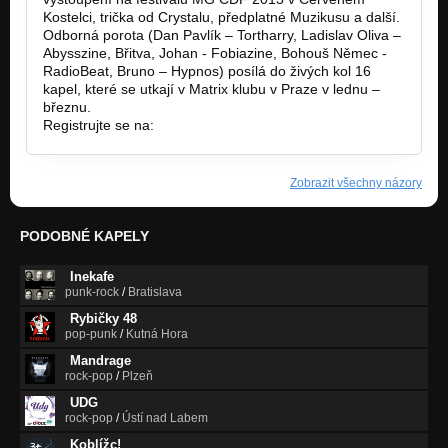
Kostelci, trička od Crystalu, předplatné Muzikusu a další.
Odborná porota (Dan Pavlík – Tortharry, Ladislav Oliva –
Abysszine, Břitva, Johan - Fobiazine, Bohouš Němec -
RadioBeat, Bruno – Hypnos) posílá do živých kol 16
kapel, které se utkají v Matrix klubu v Praze v lednu –
březnu.
Registrujte se na:
www.metalgate-massacre.cz
Zobrazit všechny názory
PODOBNÉ KAPELY
Inekafe
punk-rock
/
Bratislava
Rybičky 48
pop-punk
/
Kutná Hora
Mandrage
rock-pop
/
Plzeň
UDG
rock-pop
/
Ústí nad Labem
Koblížc!