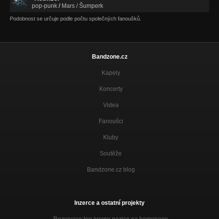
pop-punk
/
Mars / Šumperk
Podobnost se určuje podle počtu společných fanoušků.
Bandzone.cz
Kapely
Koncerty
Videa
Fanoušci
Kluby
Soutěže
Bandzone.cz blog
Inzerce a ostatní projekty
Rezervace top promo pozice na homepage