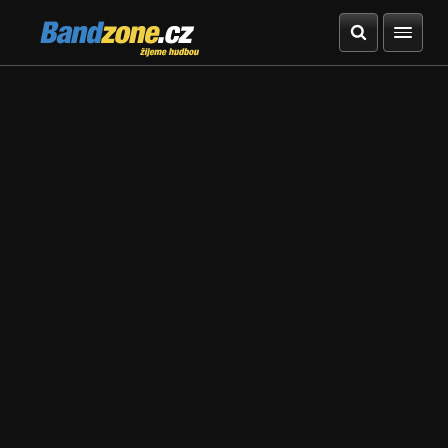
Bandzone.cz
žijeme hudbou