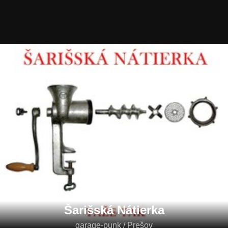
Šarišská Nátierka
garage-punk / Prešov