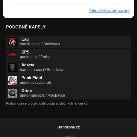
Zobrazit všechny názory
PODOBNÉ KAPELY
Čad
thrash-metal
/
Bratislava
SPS
punk-punk
/
Praha
Adacta
hardcore-crust
/
Bratislava
Punk Floid
punk-rock
/
Zábřeh
Gride
grind-hardcore
/
Prachatice
Podobnost se určuje podle počtu společných fanoušků.
Bandzone.cz