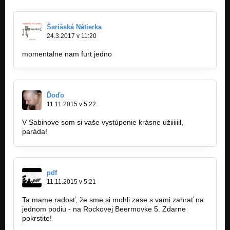
Šarišská Nátierka
24.3.2017 v 11:20
momentalne nam furt jedno
Ďoďo
11.11.2015 v 5:22
V Sabinove som si vaše vystúpenie krásne užiiiiiil,
paráda!
pdf
11.11.2015 v 5:21
Ta mame radosť, že sme si mohli zase s vami zahrať na
jednom podiu - na Rockovej Beermovke 5. Zdarne
pokrstite!