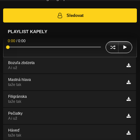
Sledovat
PLAYLIST KAPELY
0:00
/
0:00
Bozuľa zbdzeta
A i už
Mastná hlava
taže tak
Filigránska
taže tak
Pečiatky
A i už
Háveď
taže tak