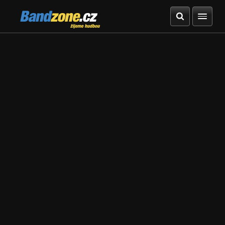
Bandzone.cz
žijeme hudbou