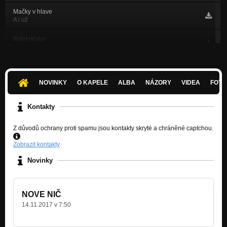
Mačky v hlave
A i už
Bidet+Katar
taže tak
Surikata
taže tak
NOVINKY
O KAPELE
ALBA
NÁZORY
VIDEA
FOTK
Kockatá kura
taže tak
Kontakty
Riadny
Z důvodů ochrany proti spamu jsou kontakty skryté a chráněné captchou.
taže tak
Zobrazit kontakty
Bibulus Bibens
taže tak
Novinky
Tam kdesi v údolí
A i už
NOVE NIČ
Vtákopysk
14.11.2017 v 7:50
taže tak