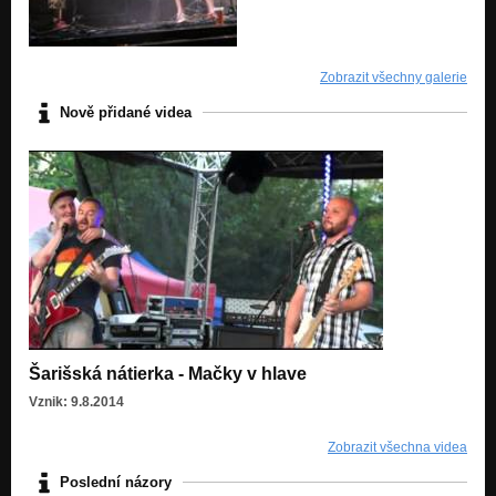
A i už
Skokan
A i už
Zobrazit všechny galerie
Hlad
Nově přidané videa
A i už
Cigáň
A i už
Futro Urwy
A i už
Šarišská nátierka - Mačky v hlave
Vznik: 9.8.2014
Zobrazit všechna videa
Poslední názory