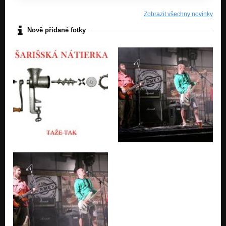
Sex
taže tak
Zobrazit všechny novinky
Nově přidané fotky
Džexon
taže tak
Hovno v tráve
taže tak
Puľka
taže tak
Discovery Channel
A i už
Bledá Labuť
A i už
Ananias
A i už
Borovica slivovica
A i už
László