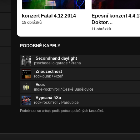
konzert Fatal 4.12.2014
Epesní konzert 4.4.1
Doktor…
15 obrázků
11 obrázků
PODOBNÉ KAPELY
Secondhand daylight
psychedelic-garage
/
Praha
Znouzectnost
rock-punk
/
Plzeň
Vees
indie-rock'n'roll
/
České Budějovice
Vypsaná fiXa
rock-rock'n'roll
/
Pardubice
Podobnost se určuje podle počtu společných fanoušků.