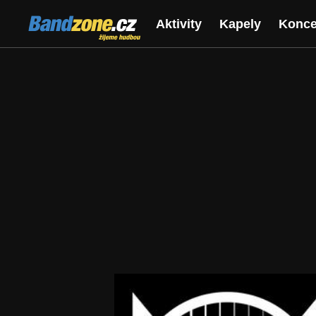
Bandzone.cz
Aktivity
Kapely
Konce
žijeme hudbou