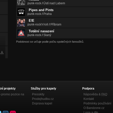
punk-rock
/
Ústí nad Labem
Pipes and Pints
punk-rock
/
Praha
E!E
punk-rock'n'roll
/
Příbram
Totální nasazení
punk-rock
/
Slaný
Podobnost se určuje podle počtu společných fanoušků.
tní projekty
Služby pro kapely
Podpora
p promo pozice na
Presskity
Nápověda &
FAQ
Prodejhudbu.cz
Kontakt
Doprava kapel
Podmínky používání
O Bandzone.cz
Loga a dtp.