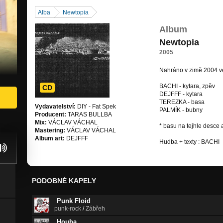
Alba
Newtopia
Album
Newtopia
2005
Nahráno v zimě 2004 ve
BACHI - kytara, zpěv
CD
DEJFFF - kytara
TEREZKA - basa
Vydavatelství:
DIY - Fat Spek
PALMÍK - bubny
Producent:
TARAS BULLBA
Mix:
VÁCLAV VÁCHAL
* basu na tejhle desce
Mastering:
VÁCLAV VÁCHAL
Album art:
DEJFFF
Hudba + texty : BACHI
PODOBNÉ KAPELY
Punk Floid
punk-rock
/
Zábřeh
Houba