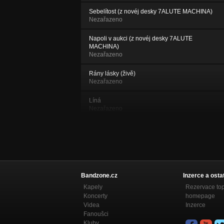
Sebelítost (z novéj desky 7ALUTE MACHINA)
Nezařazeno
Napoli v aukci (z novéj desky 7ALUTE
MACHINA)
Nezařazeno
Rány lásky (živě)
Nezařazeno
Líná
Nezařazeno
Nevěřím
NOSTALGIE
Děti šedi
NOSTALGIE
Bandzone.cz
Inzerce a osta
Předpokládej
Kapely
Rezervace to
NOSTALGIE
Koncerty
homepage
Videa
Inzerce
Dotkni se
Fanoušci
NOSTALGIE
Kluby