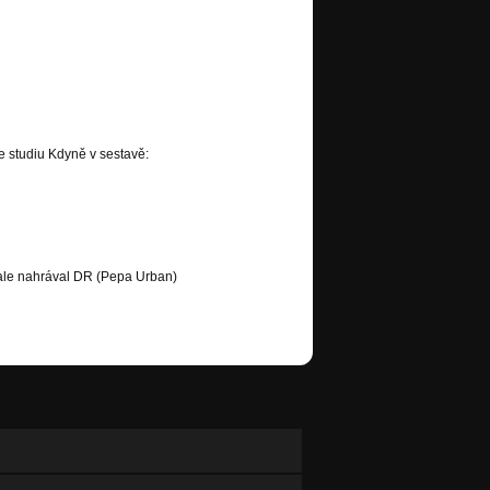
 studiu Kdyně v sestavě:
 ale nahrával DR (Pepa Urban)