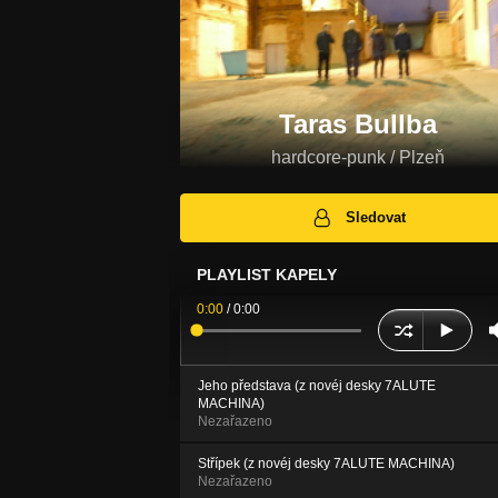
Taras Bullba
hardcore-punk / Plzeň
Sledovat
PLAYLIST KAPELY
0:00
/
0:00
Jeho představa (z novéj desky 7ALUTE
MACHINA)
Nezařazeno
Střípek (z novéj desky 7ALUTE MACHINA)
Nezařazeno