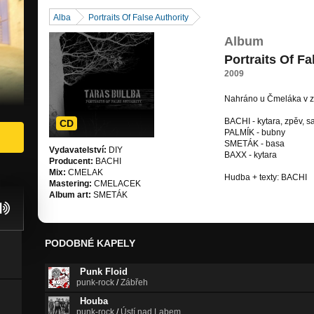
Alba
Portraits Of False Authority
Album
Portraits Of Fa
2009
Nahráno u Čmeláka v zi
BACHI - kytara, zpěv, 
CD
PALMÍK - bubny
SMETÁK - basa
Vydavatelství:
DIY
BAXX - kytara
Producent:
BACHI
Mix:
CMELAK
Hudba + texty: BACHI
Mastering:
CMELACEK
Album art:
SMETÁK
PODOBNÉ KAPELY
Punk Floid
punk-rock
/
Zábřeh
Houba
punk-rock
/
Ústí nad Labem