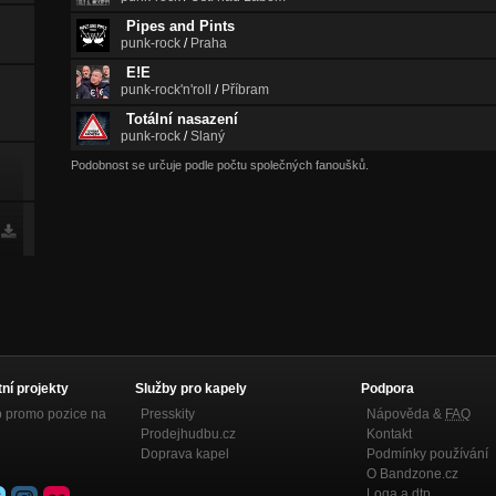
Pipes and Pints
punk-rock
/
Praha
E!E
punk-rock'n'roll
/
Příbram
Totální nasazení
punk-rock
/
Slaný
Podobnost se určuje podle počtu společných fanoušků.
tní projekty
Služby pro kapely
Podpora
p promo pozice na
Presskity
Nápověda &
FAQ
Prodejhudbu.cz
Kontakt
Doprava kapel
Podmínky používání
O Bandzone.cz
Loga a dtp.