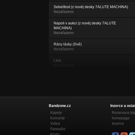
Sebelítost (z novéj desky 7ALUTE MACHINA)
Nezařazeno
Napoli v aukci (z novéj desky 7ALUTE
MACHINA)
Nezařazeno
Rány lásky (živě)
Nezařazeno
Líná
Nezařazeno
Nevěřím
NOSTALGIE
Děti šedi
NOSTALGIE
Bandzone.cz
Inzerce a osta
Předpokládej
Kapely
Rezervace to
NOSTALGIE
Koncerty
homepage
Videa
Inzerce
Dotkni se
Fanoušci
NOSTALGIE
Kluby