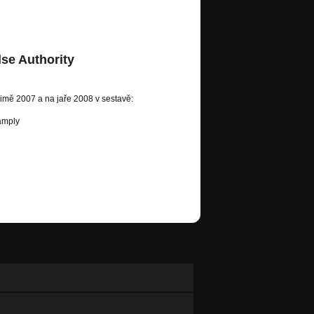
lse Authority
mě 2007 a na jaře 2008 v sestavě:
samply