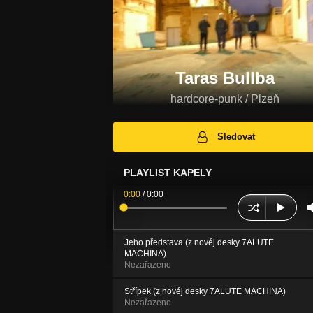
Taras Bullba
hardcore-punk / Plzeň
Sledovat
PLAYLIST KAPELY
0:00
/
0:00
Jeho představa (z novéj desky 7ALUTE
MACHINA)
Nezařazeno
Střípek (z novéj desky 7ALUTE MACHINA)
Nezařazeno