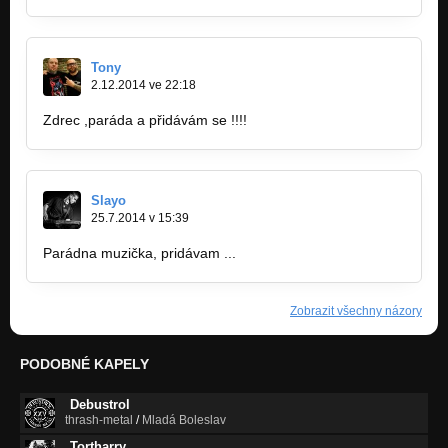
Tony
2.12.2014 ve 22:18
Zdrec ,paráda a přidávám se !!!!
Slayo
25.7.2014 v 15:39
Parádna muzička, pridávam ...
Zobrazit všechny názory
PODOBNÉ KAPELY
Debustrol
thrash-metal
/
Mladá Boleslav
Tortharry