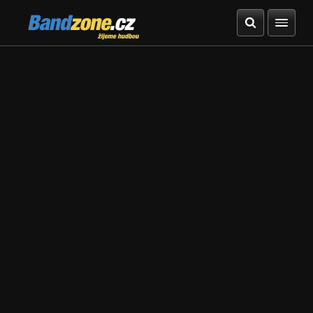
Bandzone.cz
žijeme hudbou