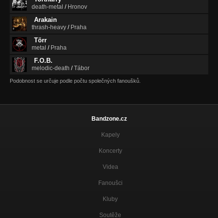
death-metal
/
Hronov
Arakain
thrash-heavy
/
Praha
Törr
metal
/
Praha
F.O.B.
melodic-death
/
Tábor
Podobnost se určuje podle počtu společných fanoušků.
Bandzone.cz
Kapely
Koncerty
Videa
Fanoušci
Kluby
Soutěže