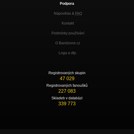
Podpora
Nápověda &
FAQ
Kontakt
Podmínky používání
O Bandzone.cz
Loga a dtp.
Registrovaných skupin
47 029
Registrovaných fanoušků
227 083
Skladeb v databázi
339 773