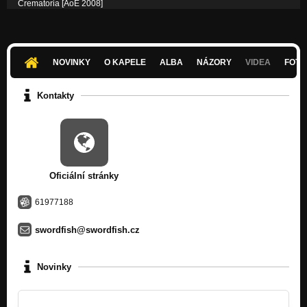
Crematoria [AoE 2008]
Nezařazeno
Berserkgang [AoE 2008]
Nezařazeno
NOVINKY
O KAPELE
ALBA
NÁZORY
VIDEA
FOTK
Faceless Dog [demo 2007]
Nezařazeno
Kontakty
Oficiální stránky
61977188
swordfish@swordfish.cz
Novinky