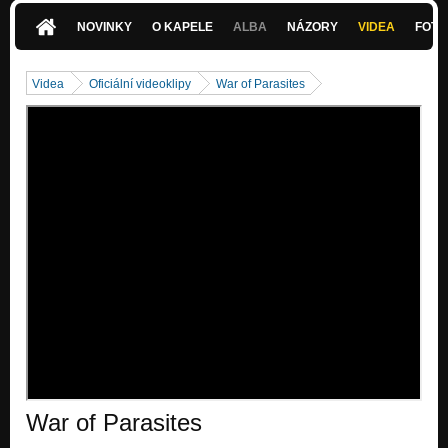
Nezařazeno
NOVINKY
O KAPELE
ALBA
NÁZORY
VIDEA
FOTK
Silenced Puppets
Nezařazeno
Videa
Oficiální videoklipy
War of Parasites
War of Parasites