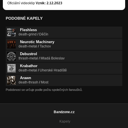
Oficiální videoklip
Vznik: 2.12.2023
PODOBNÉ KAPELY
Fleshless
death-grind
/
Děčín
Neurotic Machinery
death-metal
/
Tachov
Debustrol
thrash-metal
/
Mladá Boleslav
Krabathor
death-metal
/
Uherské Hradiště
Arawn
death-thrash
/
Most
Podobnost se určuje podle počtu společných fanoušků.
Bandzone.cz
Kapely