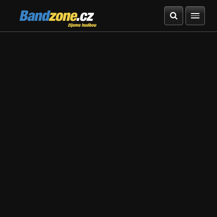
Bandzone.cz
žijeme hudbou