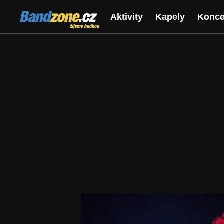
Bandzone.cz
Aktivity
Kapely
Konce
žijeme hudbou