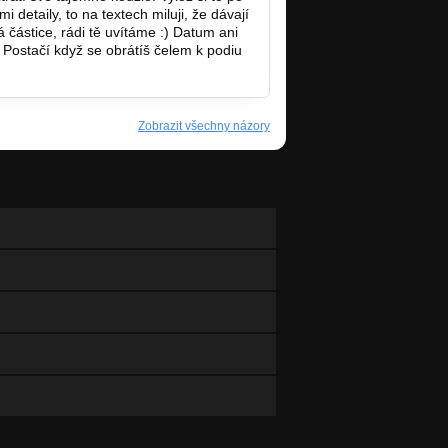
i detaily, to na textech miluji, že dávají
á částice, rádi tě uvítáme :) Datum ani
. Postačí když se obrátíš čelem k podiu
Zobrazit všechny názory