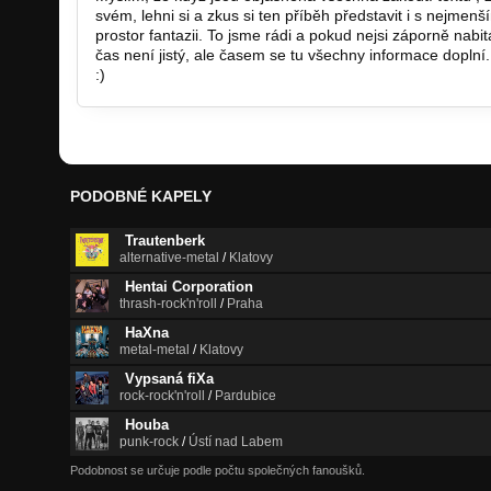
svém, lehni si a zkus si ten příběh představit i s nejmenším
prostor fantazii. To jsme rádi a pokud nejsi záporně nabit
čas není jistý, ale časem se tu všechny informace doplní
:)
PODOBNÉ KAPELY
Trautenberk
alternative-metal
/
Klatovy
Hentai Corporation
thrash-rock'n'roll
/
Praha
HaXna
metal-metal
/
Klatovy
Vypsaná fiXa
rock-rock'n'roll
/
Pardubice
Houba
punk-rock
/
Ústí nad Labem
Podobnost se určuje podle počtu společných fanoušků.