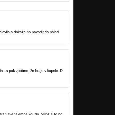
lovila a dokáže ho navodit do nálad
.. a pak zjistíme, že hraje v kapele :D
ratí své tajemné kouzlo. Vylož si to po