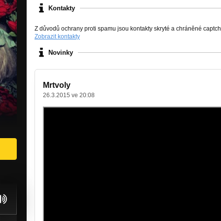
Kontakty
Z důvodů ochrany proti spamu jsou kontakty skryté a chráněné captc
Zobrazit kontakty
Novinky
Mrtvoly
26.3.2015 ve 20:08