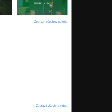
Zobrazit všechny galerie
Zobrazit všechna videa