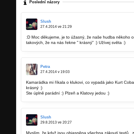
Poslední názory
Slush
27.4.2014 ve 21:29
:D Moc děkujeme, je to úžasný, že naše hudba někoho os
takových, že na nás řekne " krásný" :) Užívej světa :)
Petra
27.4.2014 v 19:03
Kamarádka mi říkala o klukovi, co vypadá jako Kurt Cobain
krásný :)
Ste úplně parádní :) Plzeň a Klatovy jedou :)
Slush
29.8.2013 ve 20:27
Myslím, že když jsou objasněna všechna zákoutí textů , zt