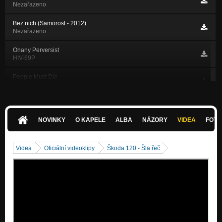
Nezařazeno
Bez nich (Samorost - 2012)
Nezařazeno
Onany Perversist
HIV-69P
People Must Die
HIV-69P
Rapid Mahomo
HIV-69P
NOVINKY
O KAPELE
ALBA
NÁZORY
VIDEA
FOTK
Idea
HIV-69P
Videa
Oficiální videoklipy
Škoda 120 - Šla řeč
Pohádkové Motivy
HIV-69P
Der Baum
HIV-69P
Sebetomie
Škoda 120 / Fuck the facts - SPLIT