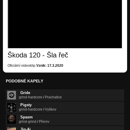
Toro Toro
Toro toro
HRK+Q
Toro toro
Škoda 120 - Šla řeč
Oficiální videoklip
Vznik: 17.3.2020
PODOBNÉ KAPELY
Gride
grind-hardcore
/
Prachatice
Pigsty
grind-hardcore
/
Vyškov
Spasm
grind-grind
/
Přerov
Jig-Ai