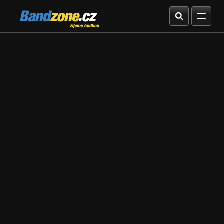
Bandzone.cz
žijeme hudbou