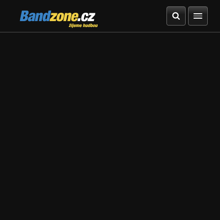
Bandzone.cz
žijeme hudbou