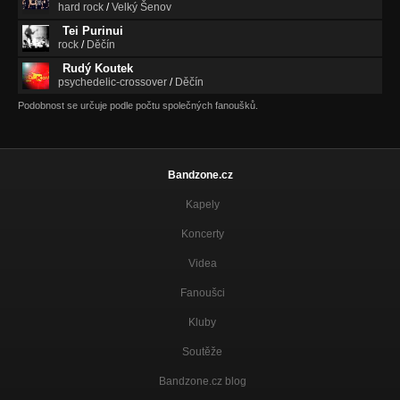
hard rock
/
Velký Šenov
Tei Purinui
rock
/
Děčín
Rudý Koutek
psychedelic-crossover
/
Děčín
Podobnost se určuje podle počtu společných fanoušků.
Bandzone.cz
Kapely
Koncerty
Videa
Fanoušci
Kluby
Soutěže
Bandzone.cz blog