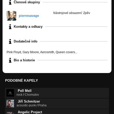
Členové skupiny
Nástrojové obsazení:
Zpěv
pierresavage
Kontakty a odkazy
Dodatečné info
Pink Floyd, Gary Moore, Aerosmith, Queen covers...
Bio a historie
PODOBNÉ KAPELY
Pell Mell
rock
/
Chomutov
Jiří Schmitzer
acoustic-punk
/
Praha
Angelic Project