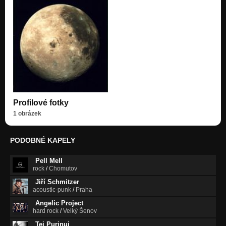
Profilové fotky
1 obrázek
PODOBNÉ KAPELY
Pell Mell
rock
/
Chomutov
Jiří Schmitzer
acoustic-punk
/
Praha
Angelic Project
hard rock
/
Velký Šenov
Tei Purinui