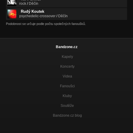
rock
/
Děčín
Rudý Koutek
psychedelic-crossover
/
Děčín
Podobnost se určuje podle počtu společných fanoušků.
Bandzone.cz
Kapely
Koncerty
Videa
Fanoušci
Kluby
Soutěže
Bandzone.cz blog