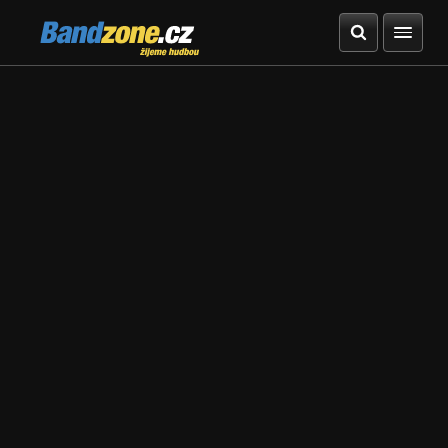
Bandzone.cz
žijeme hudbou