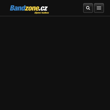
Bandzone.cz
žijeme hudbou