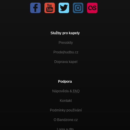
CHVĚNÍ A CHTĚNÍ
Rozkrock - Máš dost
CHVĚNÍ A CHTĚNÍ
Rozkrock feat. Petr Kolář - Lhář
Služby pro kapely
ROZKROCK 2001
Presskity
Rozkrock - Laláska
Laláska
Prodejhudbu.cz
Doprava kapel
Rozkrock - Velkou, Mary!
Laláska
Rozkrock - Snídaně s novou
Podpora
ROZKROCK 2001
Nápověda &
FAQ
Kontakt
Podmínky používání
O Bandzone.cz
Loga a dtp.