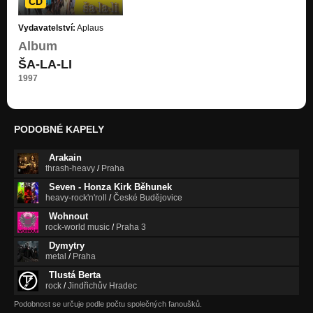
CD
Rozkrock - Jsme v jednom kruhu
Vydavatelství:
Aplaus
Stoupám s tebou
Album
Rozkrock - Malá Lilly
ŠA-LA-LI
Stoupám s tebou
1997
Rozkrock - Stoupám s tebou
Stoupám s tebou
PODOBNÉ KAPELY
Rozkrock - Warm me up !
Stoupám s tebou
Arakain
thrash-heavy
/
Praha
Rozkrock - Věřit snům
Stoupám s tebou
Seven - Honza Kirk Běhunek
heavy-rock'n'roll
/
České Budějovice
Rozkrock - Ve skále
Wohnout
Stoupám s tebou
rock-world music
/
Praha 3
Dymytry
Rozkrock - Křídla mláďat
metal
/
Praha
Stoupám s tebou
Tlustá Berta
rock
/
Jindřichův Hradec
Rozkrock - Duplikát
Duplikát
Podobnost se určuje podle počtu společných fanoušků.