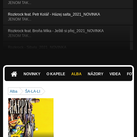
JENOM TAK...
Rozkrock feat. Petr Kolář - Házej salta_2021_NOVINKA
JENOM TAK...
Rozkrock feat. Broňa Míka - Ještě si přej_2021_NOVINKA
JENOM TAK...
Rozkrock - Sibyla_2021_NOVINKA
JENOM TAK...
Rozkrock - Vzpomínám_2021_NOVINKA
JENOM TAK...
NOVINKY
O KAPELE
ALBA
NÁZORY
VIDEA
FOTK
Rozkrock feat. Jitka Charvátová - Máme skluz_2021_NOVINKA
JENOM TAK...
Alba
ŠA-LA-LI
Rozkrock - Jenom tak..._2021_NOVINKA
JENOM TAK...
Rozkrock - Poslední žena
Stoupám s tebou
Rozkrock - Podívej do mě
Stoupám s tebou