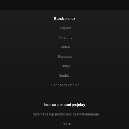
Rozkrock - Zvedni hlavu
Duplikát
Bandzone.cz
Rozkrock - Kdybych já byl kovářem 2014
Nezařazeno
Kapely
Rozkrock - Tobogán
Koncerty
Duplikát
Videa
Rozkrock - Čas jak vítr
Duplikát
Fanoušci
Kluby
Rozkrock - Slunci blíž
CHVĚNÍ A CHTĚNÍ
Soutěže
Rozkrock - Tvoje chůze
Bandzone.cz blog
Duplikát
Rozkrock feat. Martina Pártlová - Anděl můj
Duplikát
Inzerce a ostatní projekty
Rozkrock - Ztrácím vůni
Rezervace top promo pozice na homepage
CHVĚNÍ A CHTĚNÍ
Inzerce
Rozkrock - Královně králem