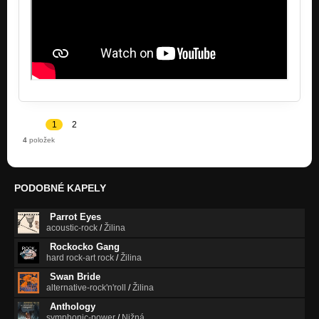
1
2
4
položek
PODOBNÉ KAPELY
Parrot Eyes
acoustic-rock
/
Žilina
Rockocko Gang
hard rock-art rock
/
Žilina
Swan Bride
alternative-rock'n'roll
/
Žilina
Anthology
symphonic-power
/
Nižná