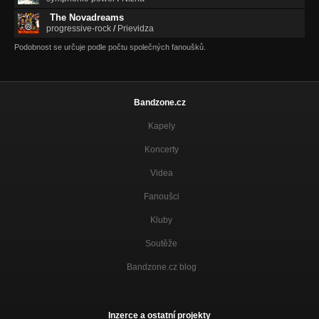
The Novadreams
progressive-rock
/
Prievidza
Podobnost se určuje podle počtu společných fanoušků.
Bandzone.cz
Kapely
Koncerty
Videa
Fanoušci
Kluby
Soutěže
Bandzone.cz blog
Inzerce a ostatní projekty