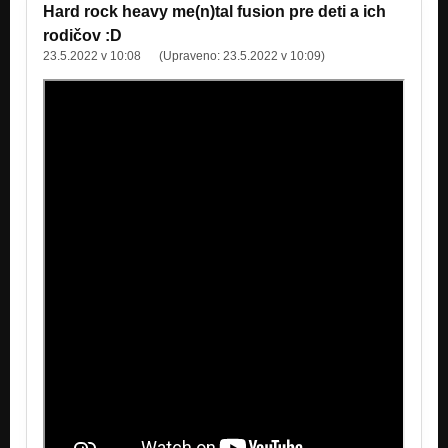
Hard rock heavy me(n)tal fusion pre deti a ich
rodičov :D
23.5.2022 v 10:08
(Upraveno:
23.5.2022 v 10:09
)