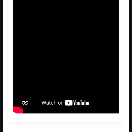
Tarantula Zuzula (feat. No one/Special Version)
Nezařazeno
Predĺžená hra (celé EP 2022)
Nezařazeno