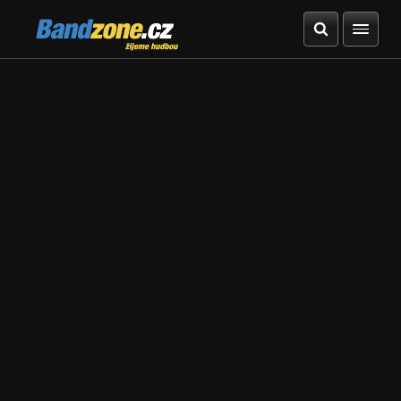
Bandzone.cz
žijeme hudbou