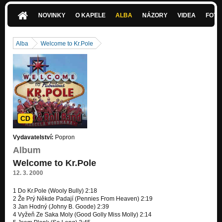
NOVINKY
O KAPELE
ALBA
NÁZORY
VIDEA
FOTK
Alba
Welcome to Kr.Pole
CD
Vydavatelství:
Popron
Album
Welcome to Kr.Pole
12. 3. 2000
1 Do Kr.Pole (Wooly Bully) 2:18
2 Že Prý Někde Padají (Pennies From Heaven) 2:19
3 Jan Hodný (Johny B. Goode) 2:39
4 Vyžeň Ze Saka Moly (Good Golly Miss Molly) 2:14