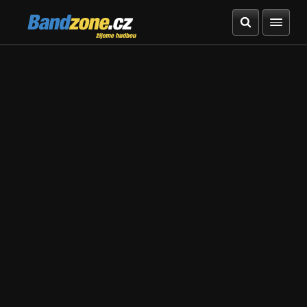
Bandzone.cz
žijeme hudbou