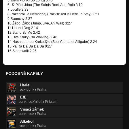
5 Jsem Plonk (So Long) 3:45
6 Už Ptáci Jdou (The Saints Rock And Roll) 3:10
7 Lucille 2:33
8 Rokenrol Je Nemocnej (Rock'n'Roll Is Here To Stay) 2:51
9 Raunchy 2:27
10 Žábo, Žábo (Jump, Jive, An' Wail) 3:27
11 Hound Dog 2:14
12 Stand By Me 2:42
13 Dva Kroky (I'm Walking) 2:48
14 Nashledanou Krokodýle (See You Later Alligator) 2:24
15 Pa Ra Da Da Da Da 0:27
16 Sleepwalk 2:26
PODOBNÉ KAPELY
Harlej
rock-punk
/
Praha
E!E
punk-rock'n'roll
/
Příbram
Visací zámek
punk-rock
/
Praha
Alkehol
rock-punk
/
Praha