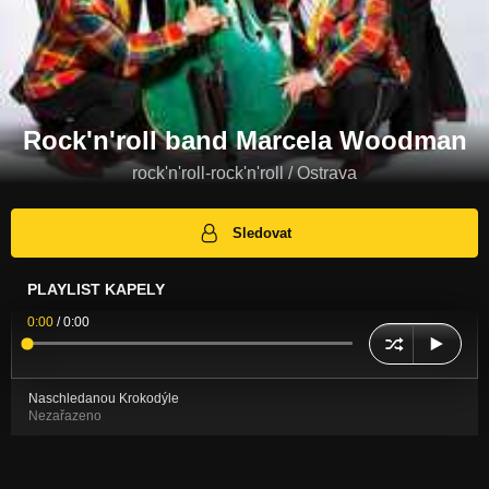
Rock'n'roll band Marcela Woodman
rock'n'roll-rock'n'roll / Ostrava
Sledovat
PLAYLIST KAPELY
0:00
/
0:00
Naschledanou Krokodýle
Nezařazeno