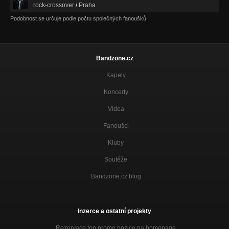
rock-crossover
/
Praha
Podobnost se určuje podle počtu společných fanoušků.
Bandzone.cz
Kapely
Koncerty
Videa
Fanoušci
Kluby
Soutěže
Bandzone.cz blog
Inzerce a ostatní projekty
Rezervace top promo pozice na homepage