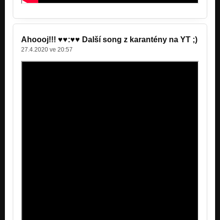
Ahoooj!!! ♥♥:♥♥ Další song z karantény na YT ;)
27.4.2020 ve 20:57