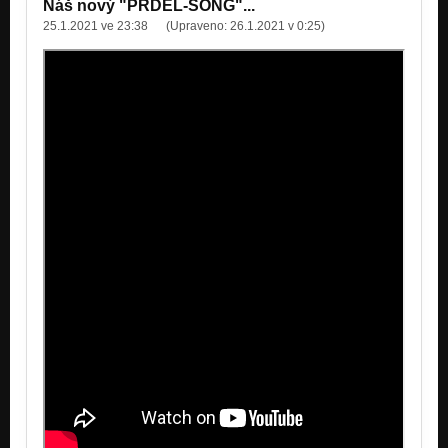
Náš nový "PRDEL-SONG"...
25.1.2021 ve 23:38
(Upraveno:
26.1.2021 v 0:25
)