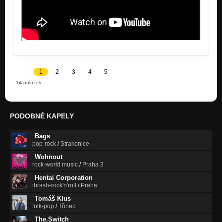
1
2
3
4
5
14
položek
PODOBNÉ KAPELY
Bags
pop-rock
/
Strakonice
Wohnout
rock-world music
/
Praha 3
Hentai Corporation
thrash-rock'n'roll
/
Praha
Tomáš Klus
folk-pop
/
Třinec
The.Switch