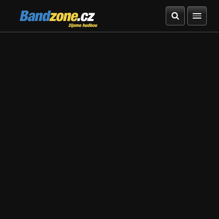
Bandzone.cz
žijeme hudbou