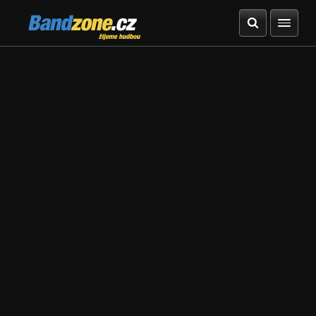
Bandzone.cz
žijeme hudbou