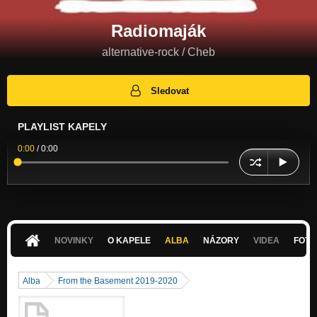
Radiomaják
alternative-rock / Cheb
Sledovat
PLAYLIST KAPELY
0:00
/
0:00
NOVINKY
O KAPELE
ALBA
NÁZORY
VIDEA
FOTK
Alba
From the Basement 2019-2020