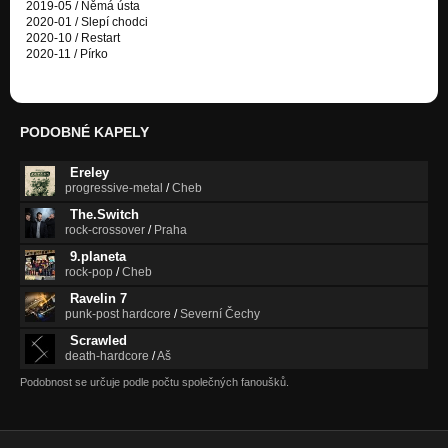
2019-05 / Němá ústa
2020-01 / Slepí chodci
2020-10 / Restart
2020-11 / Pírko
PODOBNÉ KAPELY
Ereley
progressive-metal
/
Cheb
The.Switch
rock-crossover
/
Praha
9.planeta
rock-pop
/
Cheb
Ravelin 7
punk-post hardcore
/
Severní Čechy
Scrawled
death-hardcore
/
Aš
Podobnost se určuje podle počtu společných fanoušků.