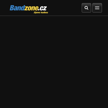
Bandzone.cz
žijeme hudbou