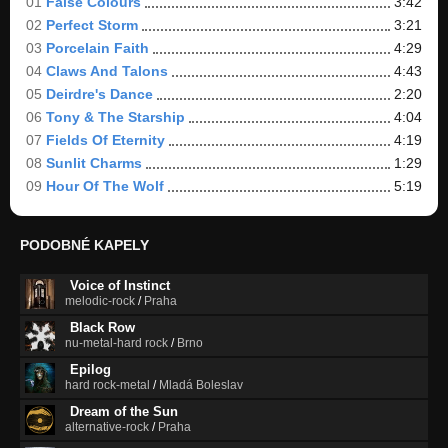
01
False Colours
3:42
02
Perfect Storm
3:21
03
Porcelain Faith
4:29
04
Claws And Talons
4:43
05
Deirdre's Dance
2:20
06
Tony & The Starship
4:04
07
Fields Of Eternity
4:19
08
Sunlit Charms
1:29
09
Hour Of The Wolf
5:19
PODOBNÉ KAPELY
Voice of Instinct
melodic-rock
/
Praha
Black Row
nu-metal-hard rock
/
Brno
Epilog
hard rock-metal
/
Mladá Boleslav
Dream of the Sun
alternative-rock
/
Praha