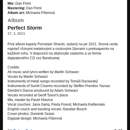
Sunlit Charms
Mix:
Dan Friml
Perfect Storm
Mastering:
Dan Friml
Album art:
Michaela Fišerová
Perfect Storm
Album
Perfect Storm
Perfect Storm
Deirdre's Dance
27. 3. 2021
Perfect Storm
Prvý album kapely Porcelain Shards, vydaný na jar 2021. Snová cesta
Hour Of The Wolf
naprieč rôznymi metalovými a rockovými žánrami s prekvapením na
Perfect Storm
každom rohu. V dispozícii na stiahnutie zadarmo a vo forme
digipakového CD cez Bandcamp.
Credits:
All music and lyrics written by Martin Schwarz
Vocals by Martin Schwarz
Instruments of metal songs recorded by Tomáš Raclavský
Instruments of Sunlit Charms recorded by Steffen Prentiss Yazvac
Deirdre's Dance produced by Adam Schwarz
Vocals recorded at Geoff Tyson's place
Mix, master by Pavel Hlavica
Vocal couches: Jana Gariq, Pavla Forest, Michaela Květenská
English couch and backing vocals: Alasdair Bouch
Cover photos: Dominik Szalai
Digipak design: Michaela Fišerová