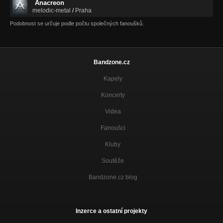
Anacreon
melodic-metal
/
Praha
Podobnost se určuje podle počtu společných fanoušků.
Bandzone.cz
Kapely
Koncerty
Videa
Fanoušci
Kluby
Soutěže
Bandzone.cz blog
Inzerce a ostatní projekty