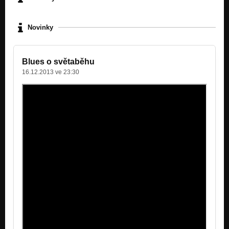
Jako anonym
Nezařazeno
Novinky
Tvý voči
Nezařazeno
Blues o světaběhu
Jarní noc působí sic blahodárně
16.12.2013 ve 23:30
Nezařazeno
Óda na kohouta
Nezařazeno
Bláznění vjelo do párů
Nezařazeno
O čem ví tesknota
Nezařazeno
Našim dětskejm láskám narostly prdele
Nezařazeno
Labuť letí
Nezařazeno