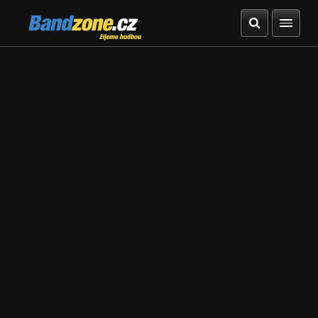
Bandzone.cz
žijeme hudbou