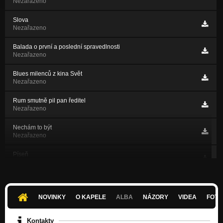
Nezařazeno
Slova
Nezařazeno
Balada o první a poslední spravedlnosti
Nezařazeno
Blues milenců z kina Svět
Nezařazeno
Rum smutně pil pan ředitel
Nezařazeno
Nechám to být
Nezařazeno
Píseň
Nezařazeno
Reprezentant lůzy
Nezařazeno
NOVINKY
O KAPELE
ALBA
NÁZORY
VIDEA
FOTK
Blues o světaběhu
Nezařazeno
Kontakty