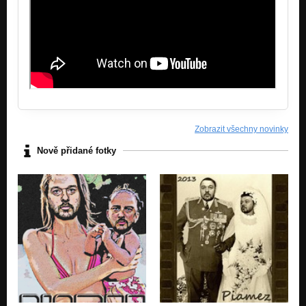
U tebe teplo je...
Nezařazeno
Bazarem proměn
Nezařazeno
Osel zahradníkem
Nezařazeno
Zobrazit všechny novinky
Nově přidané fotky