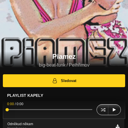
Piamez
big-beat-funk / Pelhřimov
Sledovat
PLAYLIST KAPELY
0:00
/
0:00
Odněkud někam