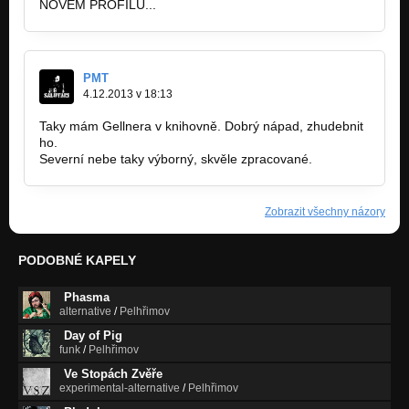
NOVÉM PROFILU...
PMT
4.12.2013 v 18:13
Taky mám Gellnera v knihovně. Dobrý nápad, zhudebnit
ho.
Severní nebe taky výborný, skvěle zpracované.
Zobrazit všechny názory
PODOBNÉ KAPELY
Phasma
alternative
/
Pelhřimov
Day of Pig
funk
/
Pelhřimov
Ve Stopách Zvěře
experimental-alternative
/
Pelhřimov