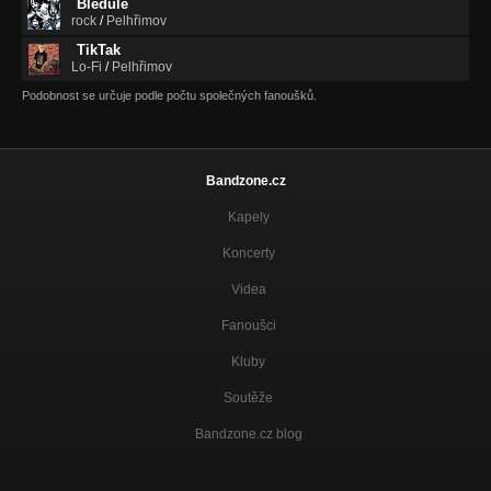
Bledule
rock
/
Pelhřimov
TikTak
Lo-Fi
/
Pelhřimov
Podobnost se určuje podle počtu společných fanoušků.
Bandzone.cz
Kapely
Koncerty
Videa
Fanoušci
Kluby
Soutěže
Bandzone.cz blog