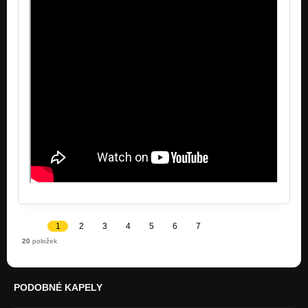
1
2
3
4
5
6
7
20
položek
PODOBNÉ KAPELY