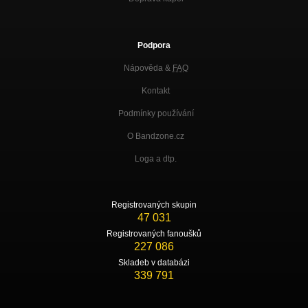
Podpora
Nápověda &
FAQ
Kontakt
Podmínky používání
O Bandzone.cz
Loga a dtp.
Registrovaných skupin
47 031
Registrovaných fanoušků
227 086
Skladeb v databázi
339 791