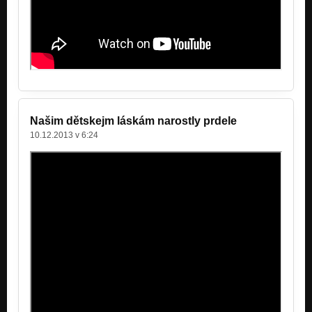
U tebe teplo je...
Nezařazeno
Bazarem proměn
Nezařazeno
Osel zahradníkem
Nezařazeno
Našim dětskejm láskám narostly prdele
10.12.2013 v 6:24