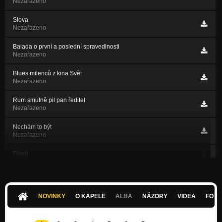
Nezařazeno
Slova
Nezařazeno
Balada o první a poslední spravedlnosti
Nezařazeno
Blues milenců z kina Svět
Nezařazeno
Rum smutně pil pan ředitel
Nezařazeno
Nechám to být
Nezařazeno
Píseň
Nezařazeno
Reprezentant lůzy
Nezařazeno
NOVINKY
O KAPELE
ALBA
NÁZORY
VIDEA
FOTK
Blues o světaběhu
Nezařazeno