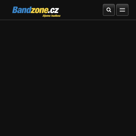
Bandzone.cz
žijeme hudbou