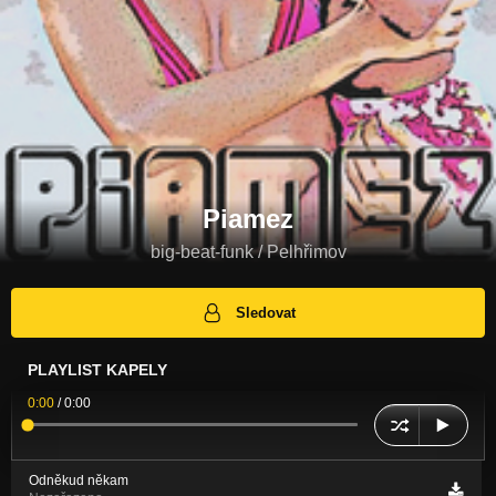
Piamez
big-beat-funk / Pelhřimov
Sledovat
PLAYLIST KAPELY
0:00
/
0:00
Odněkud někam