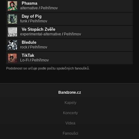
Phasma
alternative
/
Pelhřimov
Day of Pig
funk
/
Pelhřimov
Ve Stopách Zvěře
experimental-alternative
/
Pelhřimov
Bledule
rock
/
Pelhřimov
TikTak
Lo-Fi
/
Pelhřimov
Podobnost se určuje podle počtu společných fanoušků.
Bandzone.cz
Kapely
Koncerty
Videa
Fanoušci