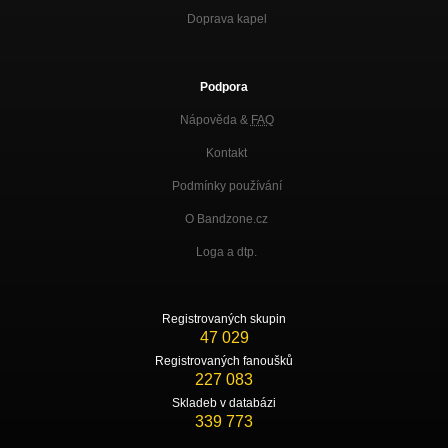
Doprava kapel
Podpora
Nápověda &
FAQ
Kontakt
Podmínky používání
O Bandzone.cz
Loga a dtp.
Registrovaných skupin
47 029
Registrovaných fanoušků
227 083
Skladeb v databázi
339 773