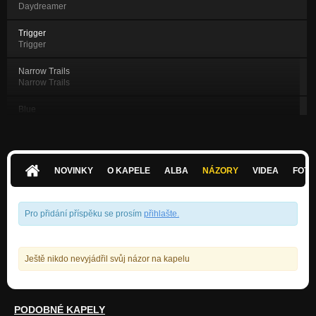
Daydreamer
Trigger
Trigger
Narrow Trails
Narrow Trails
Blue
Blue
Cheap Wine
Nezařazeno
NOVINKY
O KAPELE
ALBA
NÁZORY
VIDEA
FOTK
Midnight Fever
Between The Hills
Pro přidání příspěku se prosím
přihlašte
.
Enraptured
Between The Hills
Ještě nikdo nevyjádřil svůj názor na kapelu
Desolation
Between The Hills
PODOBNÉ KAPELY