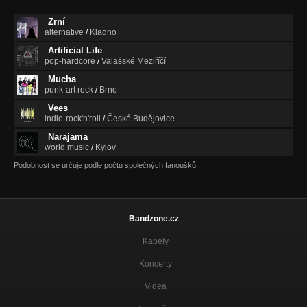
Zrní
alternative
/
Kladno
Artificial Life
pop-hardcore
/
Valašské Meziříčí
Mucha
punk-art rock
/
Brno
Vees
indie-rock'n'roll
/
České Budějovice
Narajama
world music
/
Kyjov
Podobnost se určuje podle počtu společných fanoušků.
Bandzone.cz
Kapely
Koncerty
Videa