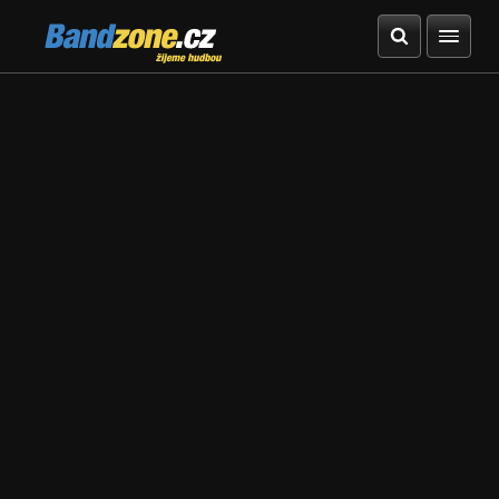
Bandzone.cz
žijeme hudbou