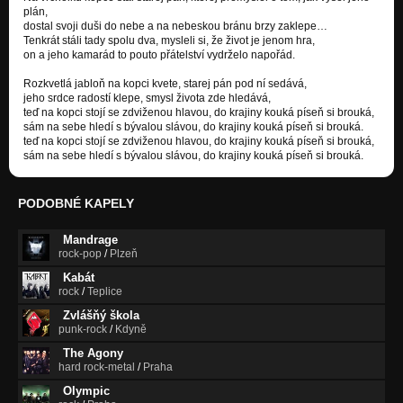
plán,
dostal svoji duši do nebe a na nebeskou bránu brzy zaklepe…
Tenkrát stáli tady spolu dva, mysleli si, že život je jenom hra,
on a jeho kamarád to pouto přátelství vydrželo napořád.
Rozkvetlá jabloň na kopci kvete, starej pán pod ní sedává,
jeho srdce radostí klepe, smysl života zde hledává,
teď na kopci stojí se zdviženou hlavou, do krajiny kouká píseň si brouká,
sám na sebe hledí s bývalou slávou, do krajiny kouká píseň si brouká.
teď na kopci stojí se zdviženou hlavou, do krajiny kouká píseň si brouká,
sám na sebe hledí s bývalou slávou, do krajiny kouká píseň si brouká.
PODOBNÉ KAPELY
Mandrage
rock-pop
/
Plzeň
Kabát
rock
/
Teplice
Zvlášňý škola
punk-rock
/
Kdyně
The Agony
hard rock-metal
/
Praha
Olympic