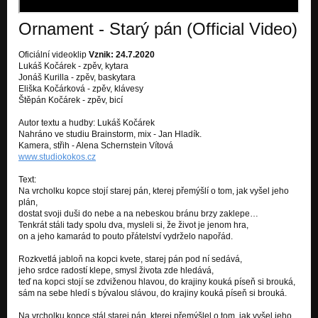
Druhý pohled na svět
Ornament - Starý pán (Official Video)
Svítá, sny se rozplynou
Druhý pohled na svět
Oficiální videoklip
Vznik: 24.7.2020
Lukáš Kočárek - zpěv, kytara
We are children of the sky
Jonáš Kurilla - zpěv, baskytara
Nezařazeno
Eliška Kočárková - zpěv, klávesy
Štěpán Kočárek - zpěv, bicí
Řekni kde jsou
Druhý pohled na svět
Autor textu a hudby: Lukáš Kočárek
Nahráno ve studiu Brainstorm, mix - Jan Hladík.
Kamera, střih - Alena Schernstein Vítová
Mraky putujou
www.studiokokos.cz
Druhý pohled na svět
Text:
Na nebi plném hvězd
Na vrcholku kopce stojí starej pán, kterej přemýšlí o tom, jak vyšel jeho
Druhý pohled na svět
plán,
dostat svoji duši do nebe a na nebeskou bránu brzy zaklepe…
Rudé kapky
Tenkrát stáli tady spolu dva, mysleli si, že život je jenom hra,
Druhý pohled na svět
on a jeho kamarád to pouto přátelství vydrželo napořád.
Rozkvetlá jabloň na kopci kvete, starej pán pod ní sedává,
Starý pán
jeho srdce radostí klepe, smysl života zde hledává,
Druhý pohled na svět
teď na kopci stojí se zdviženou hlavou, do krajiny kouká píseň si brouká,
sám na sebe hledí s bývalou slávou, do krajiny kouká píseň si brouká.
Na vrcholku kopce stál starej pán, kterej přemýšlel o tom, jak vyšel jeho