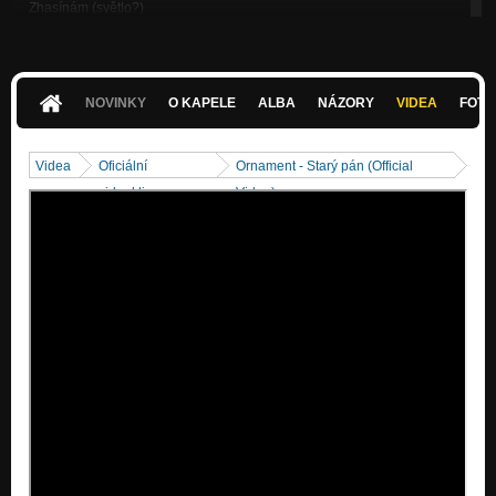
Zhasínám (světlo?)
Světlo kryje stín
Mávám bouři
Světlo kryje stín
NOVINKY
O KAPELE
ALBA
NÁZORY
VIDEA
FOTK
Nevíme, co smíme
Světlo kryje stín
Videa
Oficiální
Ornament - Starý pán (Official
Plujeme dál
videoklipy
Video)
Světlo kryje stín
Já lítám
Světlo kryje stín
A tak žiju dál
Druhý pohled na svět
Ticho
Druhý pohled na svět
Hledám cestu ven
Druhý pohled na svět
Káva