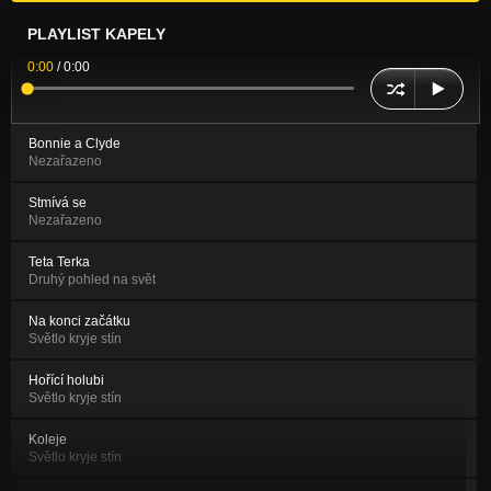
PLAYLIST KAPELY
0:00
/
0:00
Bonnie a Clyde
Nezařazeno
Stmívá se
Nezařazeno
Teta Terka
Druhý pohled na svět
Na konci začátku
Světlo kryje stín
Hořící holubi
Světlo kryje stín
Koleje
Světlo kryje stín