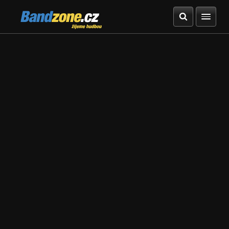
Bandzone.cz
žijeme hudbou