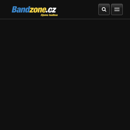
Bandzone.cz
žijeme hudbou