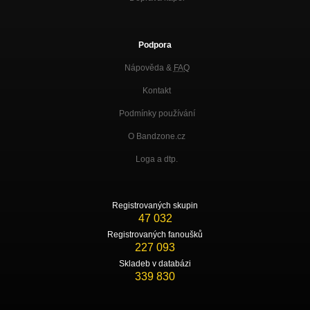
Podpora
Nápověda &
FAQ
Kontakt
Podmínky používání
O Bandzone.cz
Loga a dtp.
Registrovaných skupin
47 032
Registrovaných fanoušků
227 093
Skladeb v databázi
339 830