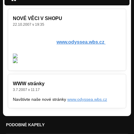
NOVÉ VĚCI V SHOPU
22.10.2007 v 19:35
Tričko (350 ,-) a Placky (30,-) lze zakoupit v shopu
na našich stránkách
www.odyssea.wbs.cz
WWW stránky
3.7.2007 v 11:17
Navštivte naše nové stránky
www.odyssea.wbs.cz
PODOBNÉ KAPELY