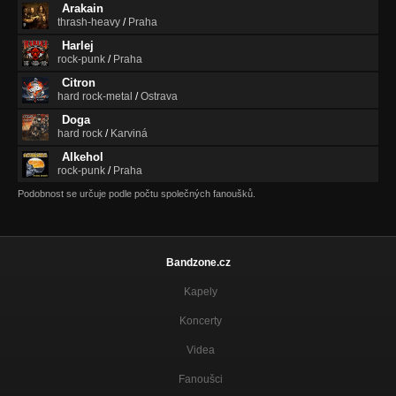
Arakain
thrash-heavy
/
Praha
Harlej
rock-punk
/
Praha
Citron
hard rock-metal
/
Ostrava
Doga
hard rock
/
Karviná
Alkehol
rock-punk
/
Praha
Podobnost se určuje podle počtu společných fanoušků.
Bandzone.cz
Kapely
Koncerty
Videa
Fanoušci