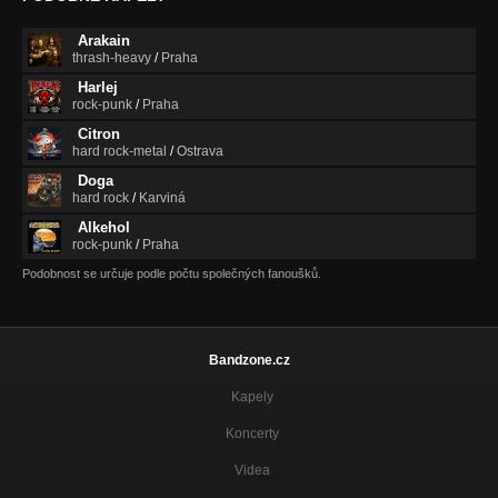
Arakain
thrash-heavy
/
Praha
Harlej
rock-punk
/
Praha
Citron
hard rock-metal
/
Ostrava
Doga
hard rock
/
Karviná
Alkehol
rock-punk
/
Praha
Podobnost se určuje podle počtu společných fanoušků.
Bandzone.cz
Kapely
Koncerty
Videa