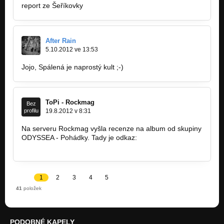
report ze Šeříkovky
After Rain
5.10.2012 ve 13:53
Jojo, Spálená je naprostý kult ;-)
ToPi - Rockmag
Bez
profilu
19.8.2012 v 8:31
Na serveru Rockmag vyšla recenze na album od skupiny
ODYSSEA - Pohádky. Tady je odkaz:
http://rockmag.cz/clanky/odyssea…
1
2
3
4
5
41
položek
PODOBNÉ KAPELY