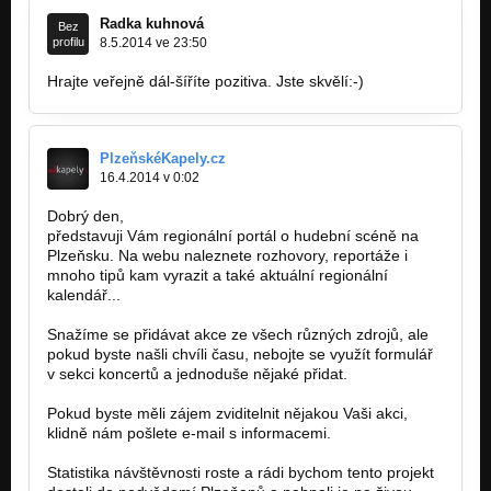
Radka kuhnová
Bez
profilu
8.5.2014 ve 23:50
Hrajte veřejně dál-šíříte pozitiva. Jste skvělí:-)
PlzeňskéKapely.cz
16.4.2014 v 0:02
Dobrý den,
představuji Vám regionální portál o hudební scéně na
Plzeňsku. Na webu naleznete rozhovory, reportáže i
mnoho tipů kam vyrazit a také aktuální regionální
kalendář...
Snažíme se přidávat akce ze všech různých zdrojů, ale
pokud byste našli chvíli času, nebojte se využít formulář
v sekci koncertů a jednoduše nějaké přidat.
Pokud byste měli zájem zviditelnit nějakou Vaši akci,
klidně nám pošlete e-mail s informacemi.
Statistika návštěvnosti roste a rádi bychom tento projekt