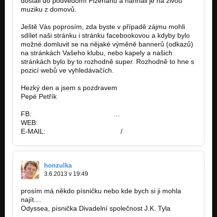
dostali do podvědomí Plzeňanů a nahnali je na živou
muziku z domovů.
Ještě Vás poprosím, zda byste v případě zájmu mohli
sdílet naši stránku i stránku facebookovou a kdyby bylo
možné domluvit se na nějaké výměně bannerů (odkazů)
na stránkách Vašeho klubu, nebo kapely a našich
stránkách bylo by to rozhodně super. Rozhodně to hne s
pozicí webů ve vyhledávačích.
Hezký den a jsem s pozdravem
Pepé Petřík
FB:
https://www.facebook.com
…
WEB:
www.plzenskekapely.cz/
E-MAIL:
info@plzenskekapely.cz
/
honzulka
3.6.2013 v 19:49
prosím má někdo písničku nebo kde bych si ji mohla
najít....
Odyssea, písnička Divadelní společnost J.K. Tyla