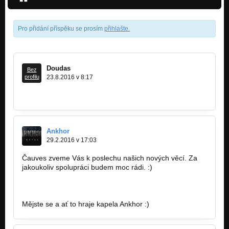
Pro přidání příspěku se prosím
přihlašte
.
Doudas
Bez
profilu
23.8.2016 v 8:17
STÁLE DOBRRRRRÝ
Ankhor
29.2.2016 v 17:03
Čauves zveme Vás k poslechu našich nových věcí. Za
jakoukoliv spolupráci budem moc rádi. :)
http://bandzone.cz/_80598
Mějste se a ať to hraje kapela Ankhor :)