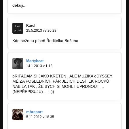
děkuji...
Karel
Bez
profilu
25.5.2013 ve 20:28
Kde seženu píseň Ředitelka Božena
Martybeat
14.1.2013 v 1:12
pŘIPADÁM SI JAKO KRETÉN , ALE MUZIKA oDYSSEY
MĚ ZA POSLEDNÍCH PÁR JEJICH DESÍTEK ROCKŮ
NABILA TAK , ŽE BYCH SI MOHL I UPRDNOUT ...
(NEPŘEPISUJU) ... :-))
mhreport
5.11.2012 v 18:35
http://xichty.cz/report/odyssea-classic…