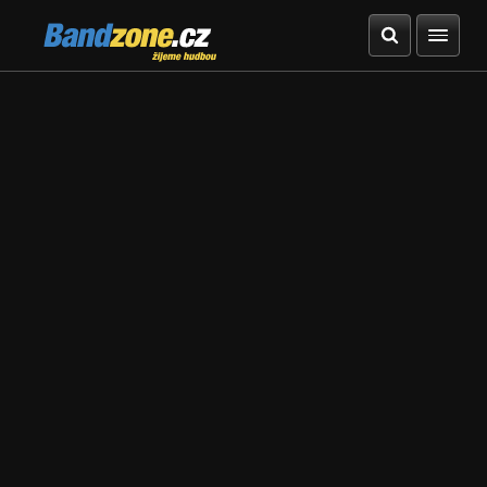
Bandzone.cz
žijeme hudbou