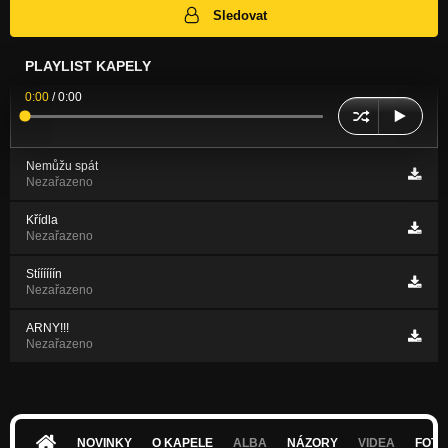
Sledovat
PLAYLIST KAPELY
0:00
/
0:00
Nemůžu spát
Nezařazeno
Křídla
Nezařazeno
Stíííííín
Nezařazeno
ARNY!!!
Nezařazeno
NOVINKY
O KAPELE
ALBA
NÁZORY
VIDEA
FOTK