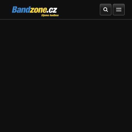
Bandzone.cz
žijeme hudbou