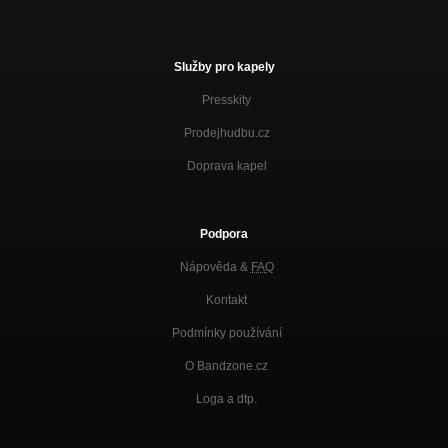
Služby pro kapely
Presskity
Prodejhudbu.cz
Doprava kapel
Podpora
Nápověda &
FAQ
Kontakt
Podmínky používání
O Bandzone.cz
Loga a dtp.