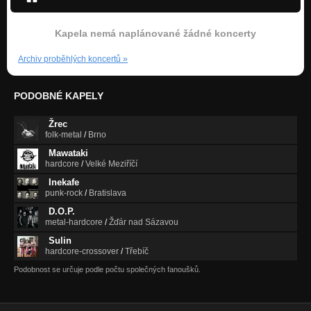
Kapela nemá naplánované žádné koncerty
Archiv proběhlých koncertů
»
PODOBNÉ KAPELY
Žrec
folk-metal
/
Brno
Mawataki
hardcore
/
Velké Meziříčí
Inekafe
punk-rock
/
Bratislava
D.O.P.
metal-hardcore
/
Žďár nad Sázavou
Sulin
hardcore-crossover
/
Třebíč
Podobnost se určuje podle počtu společných fanoušků.