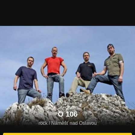
O 106
rock / Náměšť nad Oslavou