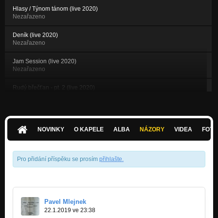
Hlasy / Týnom tánom (live 2020)
Nezařazeno
Deník (live 2020)
Nezařazeno
Jam Session (live 2020)
Nezařazeno
Rudý břečťan - pt. 2 (live 2020)
Nezařazeno
Intro (Praeludere) / Stín morového sloupu (accoustic live 2017)
Nezařazeno
NOVINKY
O KAPELE
ALBA
NÁZORY
VIDEA
FOTK
Mat veží a Střelcem (accoustic live 2017)
Nezařazeno
Pro přidání příspěku se prosím
přihlašte
.
Dobré zprávy (accoustic live 2017)
Nezařazeno
Okoralé srdce (accoustic live 2017)
Nezařazeno
Pavel Mlejnek
22.1.2019 ve 23:38