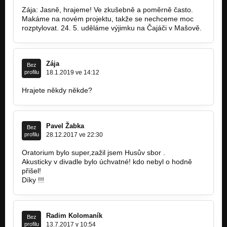
Deník (accoustic live 2017)
Nezařazeno
Zája: Jasně, hrajeme! Ve zkušebně a poměrně často.
Makáme na novém projektu, takže se nechceme moc
rozptylovat. 24. 5. uděláme výjimku na Čajáči v Mašově.
Sonet zoufalého mladíka / Kam se nesmí (accoustic live 2017)
Nezařazeno
Rudý břečťan (accoustic live 2017)
Zája
Nezařazeno
Bez
profilu
18.1.2019 ve 14:12
Jan Křtitel II, III (accoustic live 2017)
Hrajete někdy někde?
Nezařazeno
Aequinoctium (accoustic live 2017)
Nezařazeno
Pavel Žabka
Bez
profilu
28.12.2017 ve 22:30
Since 1996 (live 20 let)
Nezařazeno
Oratorium bylo super,zažil jsem Husův sbor .
Akusticky v divadle bylo úchvatné! kdo nebyl o hodně
Rudý břečťan (live 20 let)
přišel!
Nezařazeno
Díky !!!
Mat věží a střelcem (live 20 let)
Nezařazeno
Radim Kolomaník
Bez
Kam se nesmí (live 20 let)
profilu
13.7.2017 v 10:54