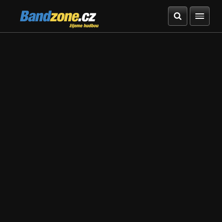
Bandzone.cz
žijeme hudbou