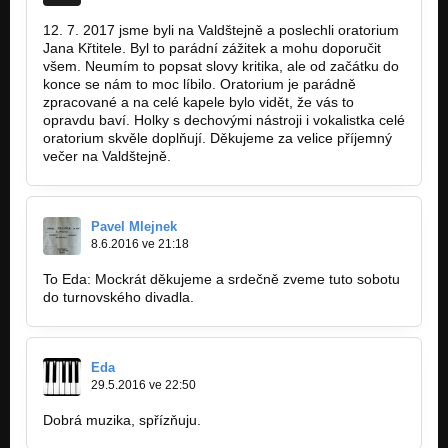
Nezařazeno
12. 7. 2017 jsme byli na Valdštejně a poslechli oratorium
Чорнобиль (live 20 let)
Jana Křtitele. Byl to parádní zážitek a mohu doporučit
Nezařazeno
všem. Neumím to popsat slovy kritika, ale od začátku do
konce se nám to moc líbilo. Oratorium je parádně
Preludium (live 20 let)
zpracované a na celé kapele bylo vidět, že vás to
Nezařazeno
opravdu baví. Holky s dechovými nástroji i vokalistka celé
oratorium skvěle doplňují. Děkujeme za velice příjemný
Blues pro Jonathana H. (live 20 let)
večer na Valdštejně.
Nezařazeno
Ztrácím (live 20 let)
Nezařazeno
Pavel Mlejnek
8.6.2016 ve 21:18
Kráska v nesnázích (live 20 let)
Nezařazeno
To Eda: Mockrát děkujeme a srdečně zveme tuto sobotu
do turnovského divadla.
Praeludere/Měsíc když v novu jest (zkušebna 2015)
Nezařazeno
Princezna z Byzance (zkušebna 2015)
Eda
Nezařazeno
29.5.2016 ve 22:50
Sedm dní, šest nocí (zkušebna 2015)
Dobrá muzika, spřízňuju.
Nezařazeno