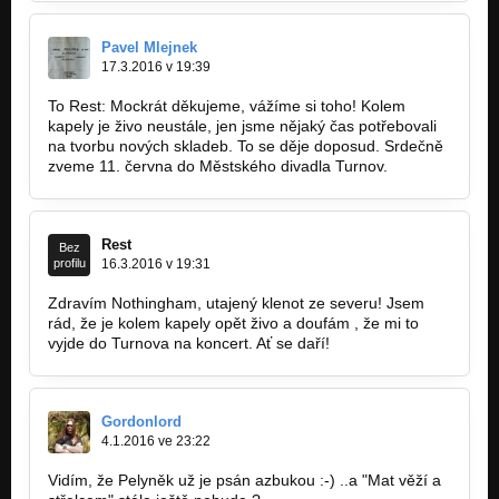
Rudý břečťan (zkušebna 2015)
Nezařazeno
Pavel Mlejnek
17.3.2016 v 19:39
Když zavírám dům (zkušebna 2015)
Nezařazeno
To Rest: Mockrát děkujeme, vážíme si toho! Kolem
kapely je živo neustále, jen jsme nějaký čas potřebovali
na tvorbu nových skladeb. To se děje doposud. Srdečně
Spoutaný tmou (zkušebna 2015)
Nezařazeno
zveme 11. června do Městského divadla Turnov.
Stín morového sloupu/Otrávené šípy Střelců (zkušebna 2015
Nezařazeno
Rest
Bez
profilu
16.3.2016 v 19:31
Kam se nesmí (zkušebna 2015)
Nezařazeno
Zdravím Nothingham, utajený klenot ze severu! Jsem
rád, že je kolem kapely opět živo a doufám , že mi to
Pelyněk (zkušebna 2015)
vyjde do Turnova na koncert. Ať se daří!
Nezařazeno
Rudý břečťan - part II (zkušebna 2015)
Nezařazeno
Gordonlord
4.1.2016 ve 23:22
Cesta na sever (2005)
Sebeklam
Vidím, že Pelyněk už je psán azbukou :-) ..a "Mat věží a