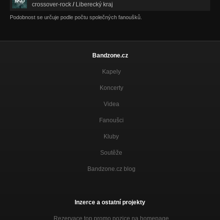
Nezařazeno
crossover-rock
/
Liberecký kraj
Podobnost se určuje podle počtu společných fanoušků.
Bandzone.cz
Kapely
Koncerty
Videa
Fanoušci
Kluby
Soutěže
Bandzone.cz blog
Inzerce a ostatní projekty
Rezervace top promo pozice na homepage