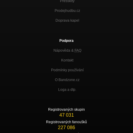
Presskity
Nezařazeno
Prodejhudbu.cz
Doprava kapel
Podpora
Nápověda &
FAQ
Kontakt
Podmínky používání
O Bandzone.cz
Loga a dtp.
Registrovaných skupin
47 031
Registrovaných fanoušků
227 086