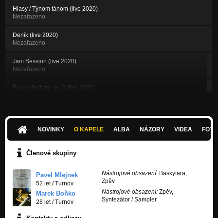
Hlasy / Týnom tánom (live 2020)
Nezařazeno
Deník (live 2020)
Nezařazeno
Jam Session (live 2020)
Nezařazeno
Rudý břečťan - pt. 2 (live 2020)
Nezařazeno
Intro (Praeludere) / Stín morového sloupu (accoustic live 2017)
Nezařazeno
NOVINKY
O KAPELE
ALBA
NÁZORY
VIDEA
FOTK
Mat veží a Střelcem (accoustic live 2017)
Nezařazeno
Členové skupiny
Dobré zprávy (accoustic live 2017)
Nástrojové obsazení:
Baskytara,
Nezařazeno
Pavel Mlejnek
Zpěv
52 let
/
Turnov
Nástrojové obsazení:
Zpěv,
Okoralé srdce (accoustic live 2017)
Marek Boňko
Syntezátor / Sampler
Nezařazeno
28 let
/
Turnov