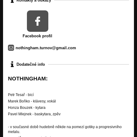
Kontakty a odkazy
Deník (accoustic live 2017)
Nezařazeno
Sonet zoufalého mladíka / Kam se nesmí (accoustic live 2017)
Nezařazeno
Rudý břečťan (accoustic live 2017)
Facebook profil
Nezařazeno
nothingham.turnov@gmail.com
Jan Křtitel II, III (accoustic live 2017)
Nezařazeno
Dodatečné info
Aequinoctium (accoustic live 2017)
Nezařazeno
NOTHINGHAM:
Since 1996 (live 20 let)
Nezařazeno
Petr Tesař - bicí
Rudý břečťan (live 20 let)
Marek Boňko - klávesy, vokál
Nezařazeno
Honza Bouzek - kytara
Pavel Mlejnek - baskytara, zpěv
Mat věží a střelcem (live 20 let)
Nezařazeno
- v současné době hudebně někde na pomezí gotiky a progresivního
metalu.
Kam se nesmí (live 20 let)