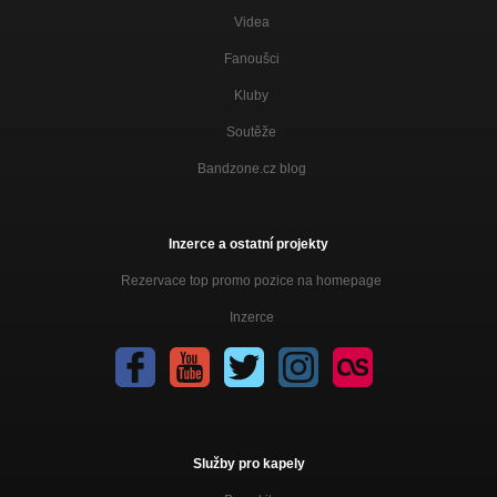
Oheň (2005)
Videa
Sebeklam
Fanoušci
Ztrácím (2005)
Sebeklam
Kluby
Středověká města (2000)
Soutěže
Preludium
Bandzone.cz blog
01 Zlomená pečeť (Demo 2012)
Nezařazeno
Inzerce a ostatní projekty
02 Dikteriada (Demo 2012)
Nezařazeno
Rezervace top promo pozice na homepage
03 Hieronymus (Demo 2012)
Inzerce
Nezařazeno
04 Cesty poutníkovy (Demo 2012)
Nezařazeno
05 Šašek a královna (Demo 2012)
Nezařazeno
Služby pro kapely
06 Slunovrat (Demo 2012)