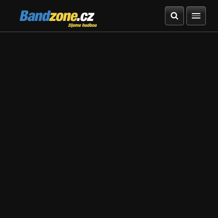
Bandzone.cz
žijeme hudbou