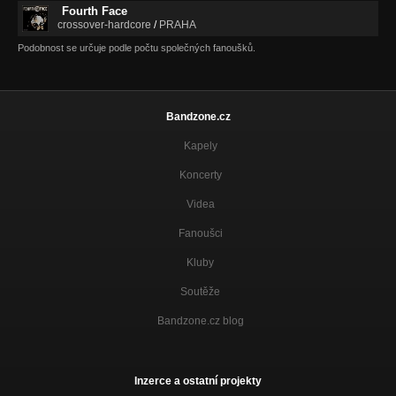
Fourth Face
crossover-hardcore
/
PRAHA
Podobnost se určuje podle počtu společných fanoušků.
Bandzone.cz
Kapely
Koncerty
Videa
Fanoušci
Kluby
Soutěže
Bandzone.cz blog
Inzerce a ostatní projekty