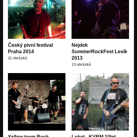
Český pivní festival
Nejdek
Praha 2014
SummerRockFest Lesík
2013
11 obrázků
13 obrázků
Yellow town Rock
Loket - KVRM 10let -