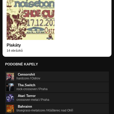
Plakáty
14 obrázků
PODOBNÉ KAPELY
Censorshit
hardcore
/
Ostrov
The.Switch
rock-crossover
/
Praha
Atari Terror
crossover-metal
/
Praha
Bahrainn
bluegrass-metalcore
/
Klášterec nad Ohří