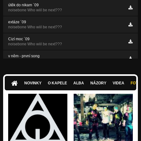
útěk do nikam ´09
noisebone Who wiil be next???
extáze ´09
noisebone Who wiil be next???
Cizí moc ´09
noisebone Who wiil be next???
v něm - první song
Nezařazeno
NOVINKY
O KAPELE
ALBA
NÁZORY
VIDEA
FOTK