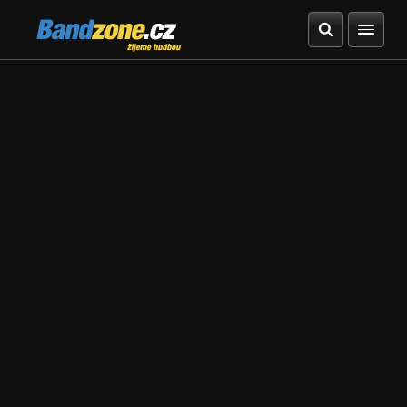
Bandzone.cz
žijeme hudbou