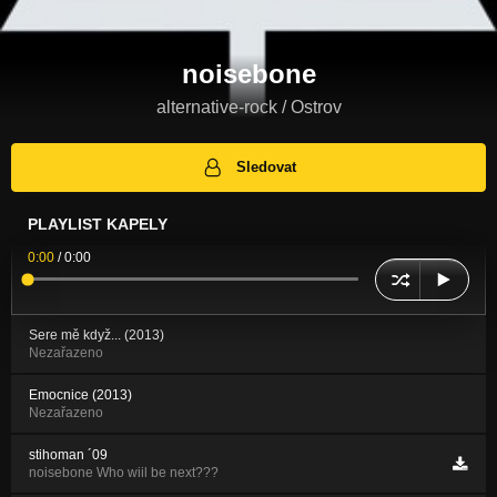
noisebone
alternative-rock / Ostrov
Sledovat
PLAYLIST KAPELY
0:00
/
0:00
Sere mě když... (2013)
Nezařazeno
Emocnice (2013)
Nezařazeno
stihoman ´09
noisebone Who wiil be next???