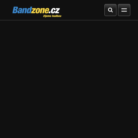
Bandzone.cz
žijeme hudbou