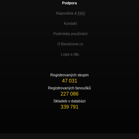
Podpora
Nápověda &
FAQ
Kontakt
Podmínky používání
O Bandzone.cz
Loga a dtp.
Registrovaných skupin
47 031
Registrovaných fanoušků
227 086
Skladeb v databázi
339 791