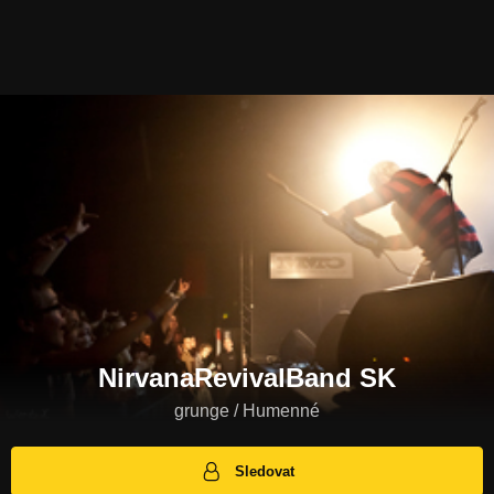
NirvanaRevivalBand SK
grunge / Humenné
Sledovat