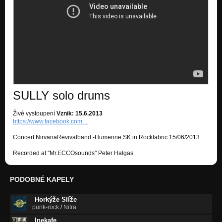
SULLY solo drums
Živé vystoupení
Vznik: 15.6.2013
https://www.facebook.com…
Concert NirvanaRevivalband -Humenne SK in Rockfabric 15/06/2013
Recorded at "Mr.ECCOsounds" Peter Halgas
PODOBNÉ KAPELY
Horkýže Slíže
punk-rock
/
Nitra
Inekafe