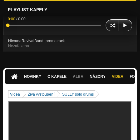
PLAYLIST KAPELY
0:00
/
0:00
NirvanaRevivalBand -promotrack
Nezařazeno
NOVINKY
O KAPELE
ALBA
NÁZORY
VIDEA
FOTK
Videa
Živá vystoupení
SULLY solo drums