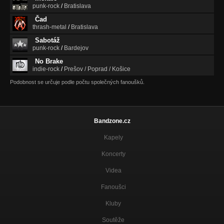
punk-rock
/
Bratislava
Čad
thrash-metal
/
Bratislava
Sabotáž
punk-rock
/
Bardejov
No Brake
indie-rock
/
Prešov / Poprad / Košice
Podobnost se určuje podle počtu společných fanoušků.
Bandzone.cz
Kapely
Koncerty
Videa
Fanoušci
Kluby
Soutěže