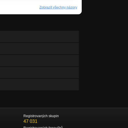
Zobrazit všechny názory
Registrovaných skupin
47 031
Registrovaných fanoušků