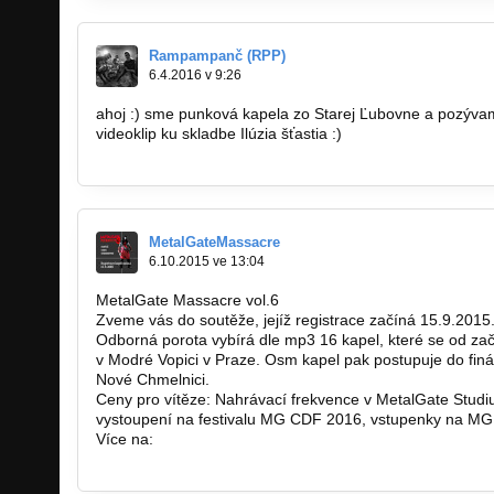
Rampampanč (RPP)
6.4.2016 v 9:26
ahoj :) sme punková kapela zo Starej Ľubovne a pozývam
videoklip ku skladbe Ilúzia šťastia :)
https://www.youtube.com/watch?v…
MetalGateMassacre
6.10.2015 ve 13:04
MetalGate Massacre vol.6
Zveme vás do soutěže, jejíž registrace začíná 15.9.2015
Odborná porota vybírá dle mp3 16 kapel, které se od zač
v Modré Vopici v Praze. Osm kapel pak postupuje do finále,
Nové Chmelnici.
Ceny pro vítěze: Nahrávací frekvence v MetalGate Studiu
vystoupení na festivalu MG CDF 2016, vstupenky na MG
Více na:
http://www.metalgate-massacre.cz/