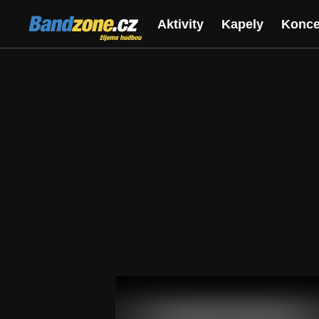
Bandzone.cz
Aktivity
Kapely
Konce
žijeme hudbou