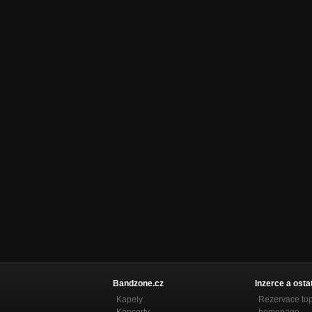
Bandzone.cz
Inzerce a osta
Kapely
Rezervace to
Koncerty
homepage