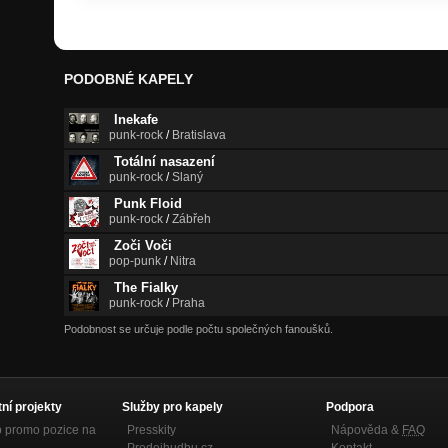
PODOBNÉ KAPELY
Inekafe
punk-rock
/
Bratislava
Totální nasazení
punk-rock
/
Slaný
Punk Floid
punk-rock
/
Zábřeh
Zoči Voči
pop-punk
/
Nitra
The Fialky
punk-rock
/
Praha
Podobnost se určuje podle počtu společných fanoušků.
tní projekty
Služby pro kapely
Podpora
p promo pozice na
Presskity
Nápověda &
FAQ
Prodejhudbu.cz
Kontakt