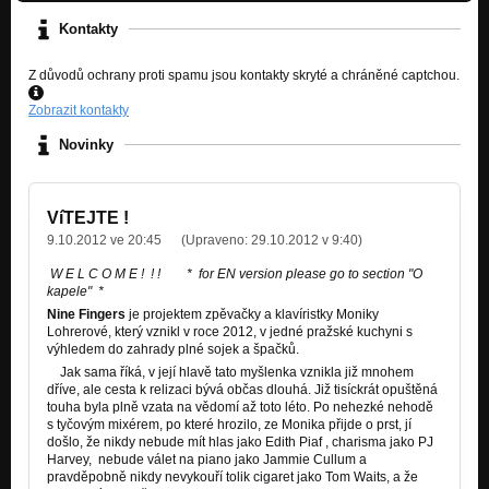
Kontakty
Z důvodů ochrany proti spamu jsou kontakty skryté a chráněné captchou.
Zobrazit kontakty
Novinky
VíTEJTE !
9.10.2012 ve 20:45
(Upraveno:
29.10.2012 v 9:40
)
W E L C O M E ! ! ! * for EN version please go to section "O
kapele" *
Nine Fingers
je projektem zpěvačky a klavíristky Moniky
Lohrerové, který vznikl v roce 2012, v jedné pražské kuchyni s
výhledem do zahrady plné sojek a špačků.
Jak sama říká, v její hlavě tato myšlenka vznikla již mnohem
dříve, ale cesta k relizaci bývá občas dlouhá. Již tisíckrát opuštěná
touha byla plně vzata na vědomí až toto léto. Po nehezké nehodě
s tyčovým mixérem, po které hrozilo, ze Monika přijde o prst, jí
došlo, že nikdy nebude mít hlas jako Edith Piaf , charisma jako PJ
Harvey, nebude válet na piano jako Jammie Cullum a
pravděpobně nikdy nevykouří tolik cigaret jako Tom Waits, a že