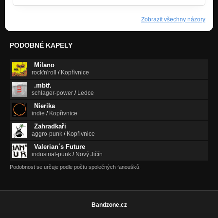
Zobrazit všechny názory
PODOBNÉ KAPELY
Milano
rock'n'roll
/
Kopřivnice
.mbtf.
schlager-power
/
Ledce
Nierika
indie
/
Kopřivnice
Zahradkaři
aggro-punk
/
Kopřivnice
Valerian´s Future
industrial-punk
/
Nový Jičín
Podobnost se určuje podle počtu společných fanoušků.
Bandzone.cz