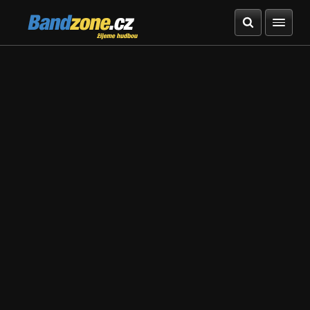
Bandzone.cz
žijeme hudbou