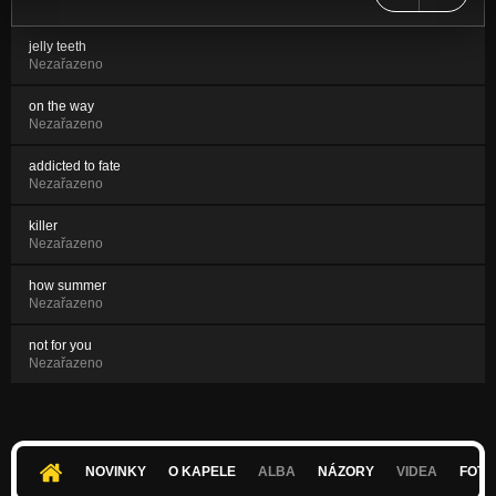
jelly teeth
Nezařazeno
on the way
Nezařazeno
addicted to fate
Nezařazeno
killer
Nezařazeno
how summer
Nezařazeno
not for you
Nezařazeno
NOVINKY
O KAPELE
ALBA
NÁZORY
VIDEA
FOTK