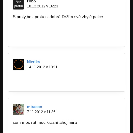
HrbS
Bez
profilu
18.12.2012 v 16:23
S prsty,bez prstu si dobrá.Držím své zbylé palce.
Nierika
14.11.2012 v 10:11
http://nierika.bandcamp.com/
miracon
7.11.2012 v 11:36
sem moc rat moc krazní ahoj mira
www.agenturapodeli.cz