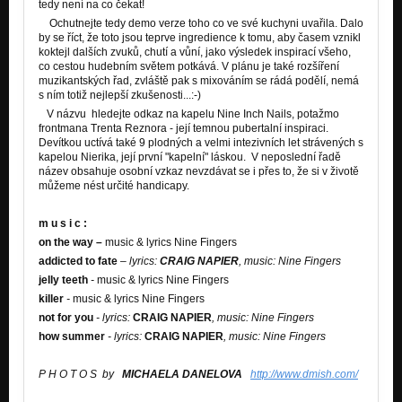
tedy není na co čekat!
Ochutnejte tedy demo verze toho co ve své kuchyni uvařila. Dalo
by se říct, že toto jsou teprve ingredience k tomu, aby časem vznikl
koktejl dalších zvuků, chutí a vůní, jako výsledek inspirací všeho,
co cestou hudebním světem potkává. V plánu je také rozšíření
muzikantských řad, zvláště pak s mixováním se rádá podělí, nemá
s ním totiž nejlepší zkušenosti...:-)
V názvu hledejte odkaz na kapelu Nine Inch Nails, potažmo
frontmana Trenta Reznora - její temnou pubertalní inspiraci.
Devítkou uctívá také 9 plodných a velmi intezivních let strávených s
kapelou Nierika, její první "kapelní" láskou. V neposlední řadě
název obsahuje osobní vzkaz nevzdávat se i přes to, že si v životě
můžeme nést určité handicapy.
m u s i c :
on the way
–
music & lyrics Nine Fingers
addicted to fate
– lyrics:
CRAIG NAPIER
,
music: Nine Fingers
jelly teeth
-
music & lyrics Nine Fingers
killer
-
music & lyrics Nine Fingers
not for you
- lyrics:
CRAIG NAPIER
,
music: Nine Fingers
how summer
- lyrics:
CRAIG NAPIER
,
music: Nine Fingers
P H O T O S by
MICHAELA DANELOVA
http://www.dmish.com/