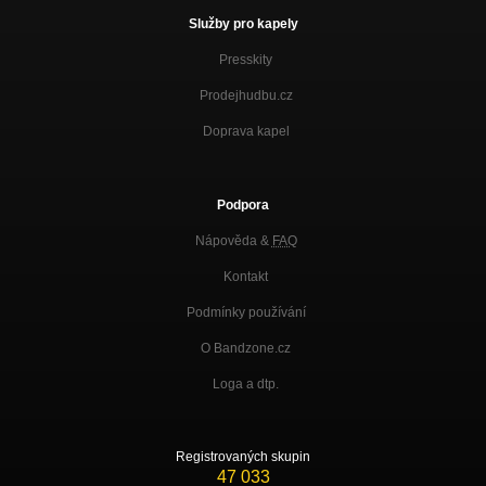
Služby pro kapely
Presskity
Prodejhudbu.cz
Doprava kapel
Podpora
Nápověda &
FAQ
Kontakt
Podmínky používání
O Bandzone.cz
Loga a dtp.
Registrovaných skupin
47 033