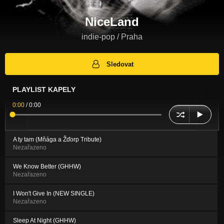
NiceLand
indie-pop / Praha
Sledovat
PLAYLIST KAPELY
0:00
/
0:00
A ty tam (Mňága a Žďorp Tribute)
Nezařazeno
We Know Better (GHHW)
Nezařazeno
I Won't Give In (NEW SINGLE)
Nezařazeno
Sleep At Night (GHHW)