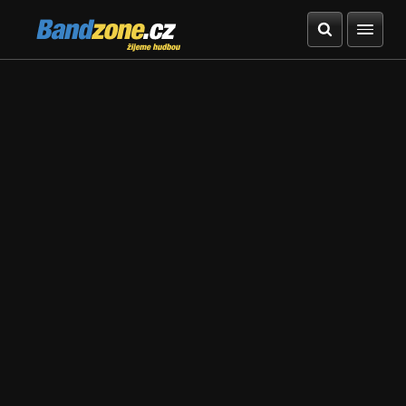
Bandzone.cz
žijeme hudbou