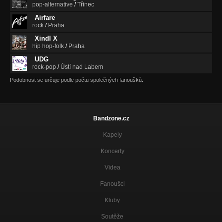
pop-alternative
/
Třinec
Airfare
rock
/
Praha
Xindl X
hip hop-folk
/
Praha
UDG
rock-pop
/
Ústí nad Labem
Podobnost se určuje podle počtu společných fanoušků.
Bandzone.cz
Kapely
Koncerty
Videa
Fanoušci
Kluby
Soutěže