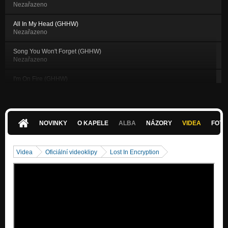
Nezařazeno
All In My Head (GHHW)
Nezařazeno
Song You Won't Forget (GHHW)
Nezařazeno
I'm On Fire (GHHW)
Nezařazeno
The End (GHHW)
Nezařazeno
NOVINKY
O KAPELE
ALBA
NÁZORY
VIDEA
FOTK
Dry Your Eyes (GHHW)
Nezařazeno
Videa
Oficiální videoklipy
Lost In Encryption
Where a Light Comes From (Art for Life)
Nezařazeno