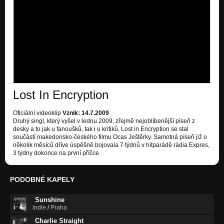
Lost In Encryption
Oficiální videoklip
Vznik: 14.7.2009
Druhý singl, který vyšel v lednu 2009, zřejmě nejoblíbenější píseň z
desky a to jak u fanoušků, tak i u kritiků, Lost in Encryption se stal
součástí makedonsko-českého filmu Ocas Ještěrky. Samotná píseň již o
několik měsíců dříve úspěšně bojovala 7 týdnů v hitparádě rádia Expres,
3 týdny dokonce na první příčce.
PODOBNÉ KAPELY
Sunshine
indie
/
Praha
Charlie Straight