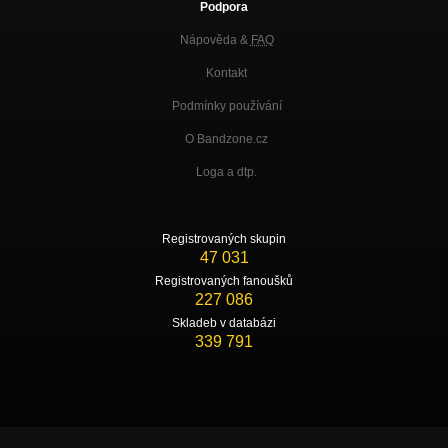
Podpora
Nápověda &
FAQ
Kontakt
Podmínky používání
O Bandzone.cz
Loga a dtp.
Registrovaných skupin
47 031
Registrovaných fanoušků
227 086
Skladeb v databázi
339 791