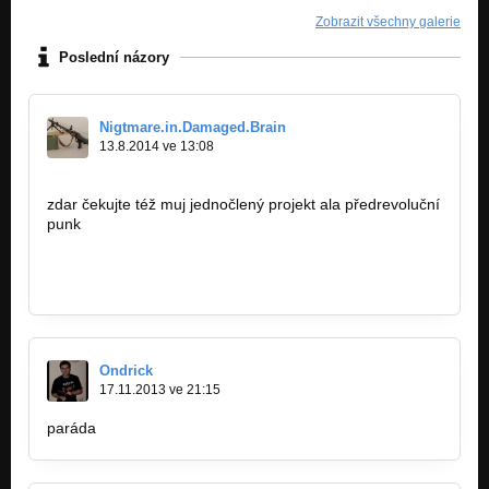
Zobrazit všechny galerie
Poslední názory
Nigtmare.in.Damaged.Brain
13.8.2014 ve 13:08
zdar čekujte též muj jednočlený projekt ala předrevoluční
punk
http://bandzone.cz/_80289
Ondrick
17.11.2013 ve 21:15
paráda