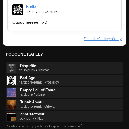
budla
17.11.2013 ve 20:25
Ouuuu jééééé...:-D
Zobrazit všechny názory
PODOBNÉ KAPELY
Dispiräte
crust-punk
/
Uničov
Bad Age
hardcore-punk
/
Prostějov
Empty Hall of Fame
hardcore
/
Libina
Tupak Amaru
hardcore-punk
/
Orlová
Znouzectnost
rock-punk
/
Plzeň
Podobnost se určuje podle počtu společných fanoušků.