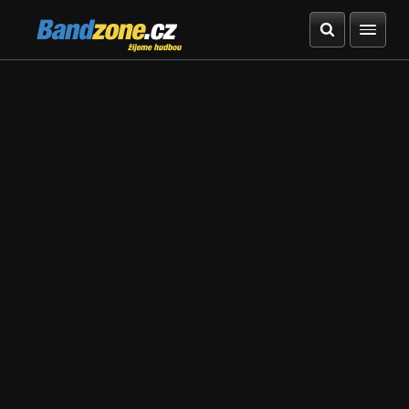
Bandzone.cz
žijeme hudbou