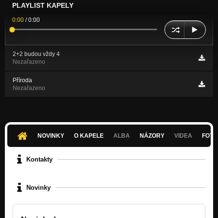
PLAYLIST KAPELY
0:00
/
0:00
2+2 budou vždy 4
Nezařazeno
Příroda
Nezařazeno
NOVINKY
O KAPELE
ALBA
NÁZORY
VIDEA
FOTK
Kontakty
Novinky