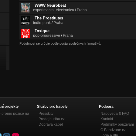
WWW Neurobeat
experimental-electronica
/
Praha
The Prostitutes
indie-punk
/
Praha
Toxique
pop-progressive
/
Praha
Podobnost se určuje podle počtu společných fanoušků.
tní projekty
Služby pro kapely
Podpora
p promo pozice na
Presskity
Nápověda &
FAQ
Prodejhudbu.cz
Kontakt
Doprava kapel
Podmínky používání
O Bandzone.cz
Loga a dtp.