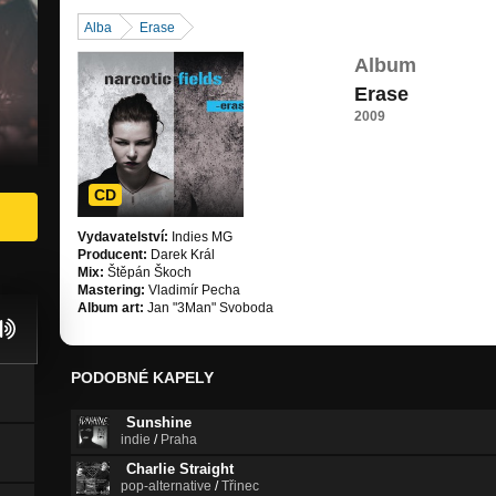
Alba
Erase
Album
Erase
2009
CD
Vydavatelství:
Indies MG
Producent:
Darek Král
Mix:
Štěpán Škoch
Mastering:
Vladimír Pecha
Album art:
Jan "3Man" Svoboda
PODOBNÉ KAPELY
Sunshine
indie
/
Praha
Charlie Straight
pop-alternative
/
Třinec