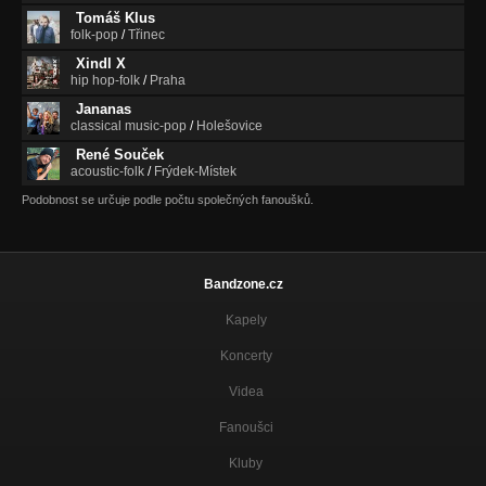
Tomáš Klus
folk-pop
/
Třinec
Xindl X
hip hop-folk
/
Praha
Jananas
classical music-pop
/
Holešovice
René Souček
acoustic-folk
/
Frýdek-Místek
Podobnost se určuje podle počtu společných fanoušků.
Bandzone.cz
Kapely
Koncerty
Videa
Fanoušci
Kluby