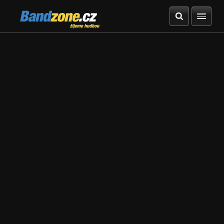
Bandzone.cz
žijeme hudbou