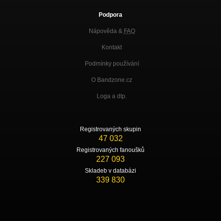
Podpora
Nápověda &
FAQ
Kontakt
Podmínky používání
O Bandzone.cz
Loga a dtp.
Registrovaných skupin
47 032
Registrovaných fanoušků
227 093
Skladeb v databázi
339 830