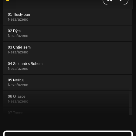
01 Tlustý pán
Nezařazeno
02 Dým
Nezařazeno
03 Chtěl jsem
Nezařazeno
04 Snídaně s Bohem
Nezařazeno
05 Nelituj
Nezařazeno
06 O lásce
Nezařazeno
07 Tooon
Nezařazeno
08 Balada o jiné havěti
Nezařazeno