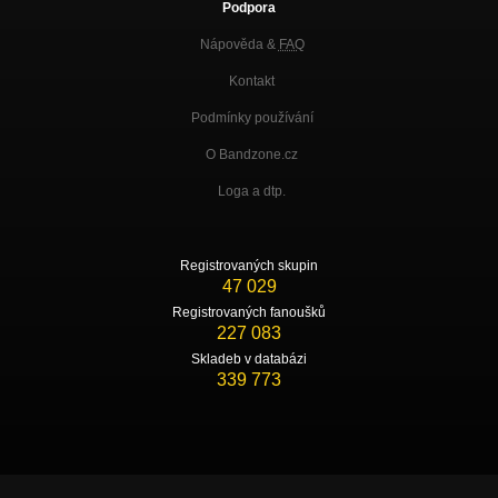
Podpora
Nápověda &
FAQ
Kontakt
Podmínky používání
O Bandzone.cz
Loga a dtp.
Registrovaných skupin
47 029
Registrovaných fanoušků
227 083
Skladeb v databázi
339 773