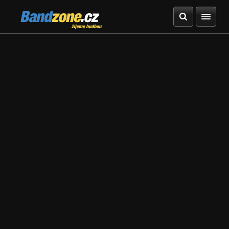
Bandzone.cz
žijeme hudbou