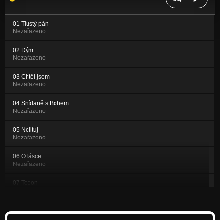
01 Tlustý pán
Nezařazeno
02 Dým
Nezařazeno
03 Chtěl jsem
Nezařazeno
04 Snídaně s Bohem
Nezařazeno
05 Nelituj
Nezařazeno
06 O lásce
Nezařazeno
07 Tooon
Nezařazeno
08 Balada o jiné havěti
Nezařazeno