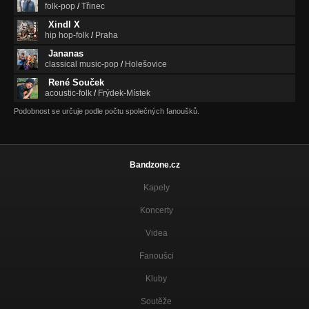
folk-pop
/
Třinec
Xindl X
hip hop-folk
/
Praha
Jananas
classical music-pop
/
Holešovice
René Souček
acoustic-folk
/
Frýdek-Místek
Podobnost se určuje podle počtu společných fanoušků.
Bandzone.cz
Kapely
Koncerty
Videa
Fanoušci
Kluby
Soutěže