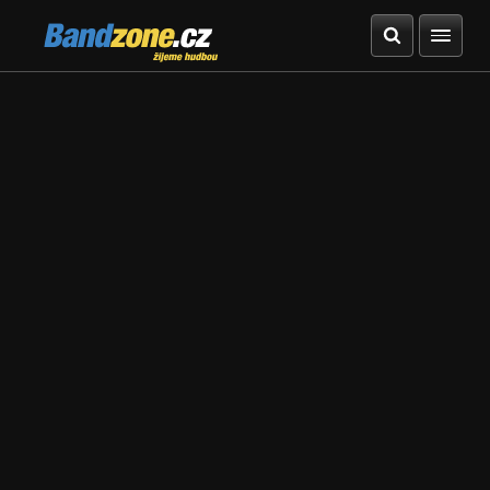
Bandzone.cz
žijeme hudbou