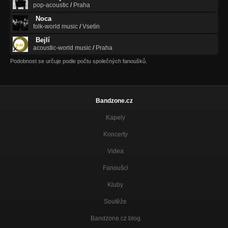
pop-acoustic
/
Praha
Noca
folk-world music
/
Vsetín
Bejlí
acoustic-world music
/
Praha
Podobnost se určuje podle počtu společných fanoušků.
Bandzone.cz
Kapely
Koncerty
Videa
Fanoušci
Kluby
Soutěže
Bandzone.cz blog