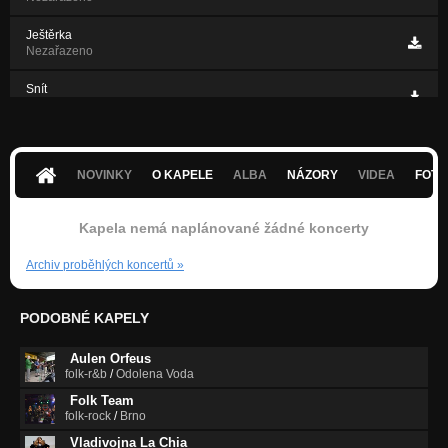
Ještěrka
Nezařazeno
Snít
Nezařazeno
F-Boogie
Nezařazeno
NOVINKY
O KAPELE
ALBA
NÁZORY
VIDEA
FOTK
Stále stejná
Nezařazeno
Kapela nemá naplánované žádné koncerty
Archiv proběhlých koncertů
»
PODOBNÉ KAPELY
Aulen Orfeus
folk-r&b
/
Odolena Voda
Folk Team
folk-rock
/
Brno
Vladivojna La Chia