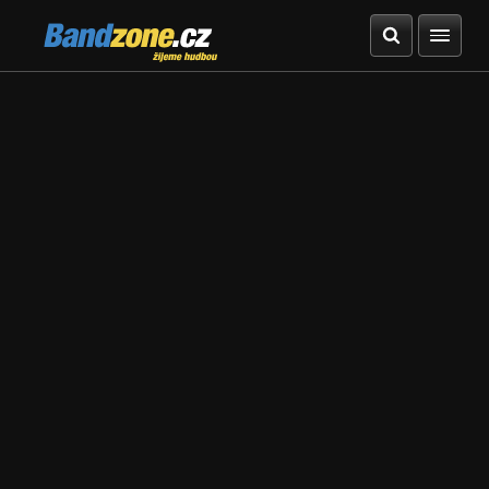
Bandzone.cz
žijeme hudbou