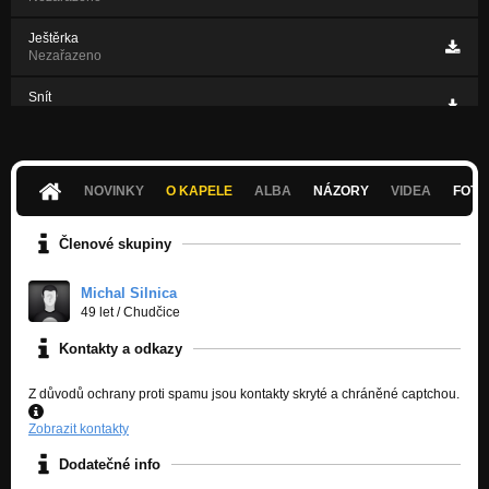
Ještěrka
Nezařazeno
Snít
Nezařazeno
F-Boogie
Nezařazeno
NOVINKY
O KAPELE
ALBA
NÁZORY
VIDEA
FOTK
Stále stejná
Nezařazeno
Členové skupiny
Michal Silnica
49 let
/
Chudčice
Kontakty a odkazy
Z důvodů ochrany proti spamu jsou kontakty skryté a chráněné captchou.
Zobrazit kontakty
Dodatečné info