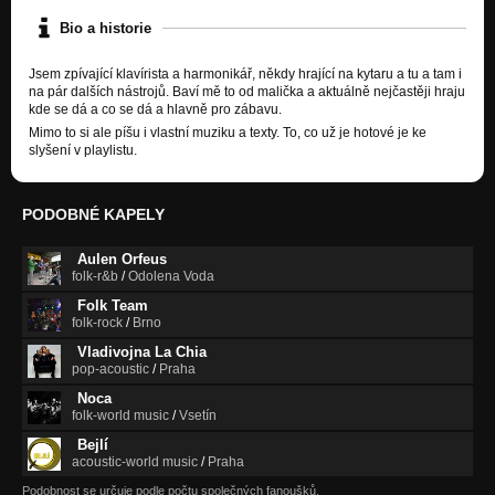
Bio a historie
Jsem zpívající klavírista a harmonikář, někdy hrající na kytaru a tu a tam i
na pár dalších nástrojů. Baví mě to od malička a aktuálně nejčastěji hraju
kde se dá a co se dá a hlavně pro zábavu.
Mimo to si ale píšu i vlastní muziku a texty. To, co už je hotové je ke
slyšení v playlistu.
PODOBNÉ KAPELY
Aulen Orfeus
folk-r&b
/
Odolena Voda
Folk Team
folk-rock
/
Brno
Vladivojna La Chia
pop-acoustic
/
Praha
Noca
folk-world music
/
Vsetín
Bejlí
acoustic-world music
/
Praha
Podobnost se určuje podle počtu společných fanoušků.