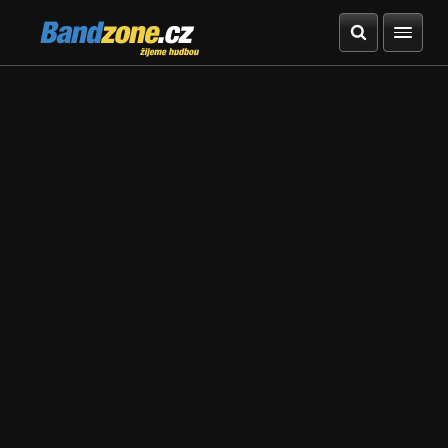
Bandzone.cz
žijeme hudbou