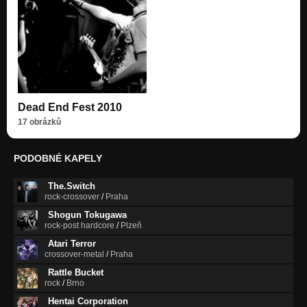
Dead End Fest 2010
17 obrázků
PODOBNÉ KAPELY
The.Switch
rock-crossover
/
Praha
Shogun Tokugawa
rock-post hardcore
/
Plzeň
Atari Terror
crossover-metal
/
Praha
Rattle Bucket
rock
/
Brno
Hentai Corporation