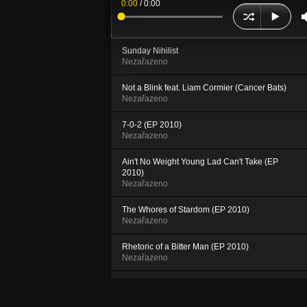
0:00
/
0:00
Sunday Nihilist
Nezařazeno
Not a Blink feat. Liam Cormier (Cancer Bats)
Nezařazeno
7-0-2 (EP 2010)
Nezařazeno
Ain't No Weight Young Lad Can't Take (EP
2010)
Nezařazeno
The Whores of Stardom (EP 2010)
Nezařazeno
Rhetoric of a Bitter Man (EP 2010)
Nezařazeno
The Two of Us (EP 2010)
Nezařazeno