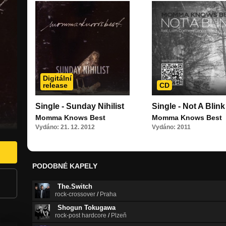
Digitální
release
CD
Single - Sunday Nihilist
Single - Not A Blink
Momma Knows Best
Momma Knows Best
Vydáno: 21. 12. 2012
Vydáno: 2011
PODOBNÉ KAPELY
The.Switch
rock-crossover
/
Praha
Shogun Tokugawa
rock-post hardcore
/
Plzeň