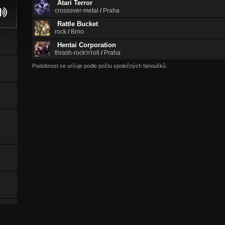
Atari Terror
crossover-metal
/
Praha
Rattle Bucket
rock
/
Brno
Hentai Corporation
thrash-rock'n'roll
/
Praha
Podobnost se určuje podle počtu společných fanoušků.