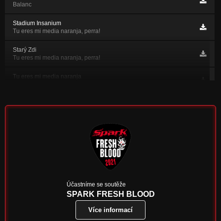
Balanc
Stadium Insanium
Tu eres mi media naranja, perra!
Starý Zdi
Tu eres mi media naranja, perra!
Tu eres mi media naranja
Tu eres mi media naranja, perra!
Lodě
Tu eres mi media naranja, perra!
Břitvy a nože
Tu eres mi media naranja, perra!
Břehy
Atomovej vrah
Bubáci
Účastníme se soutěže
Atomovej vrah
SPARK FRESH BLOOD
Více informací