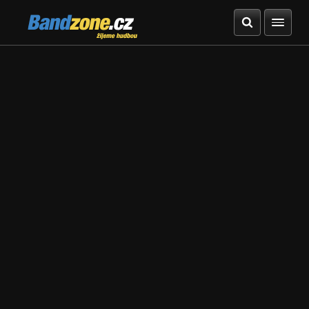
Bandzone.cz
žijeme hudbou