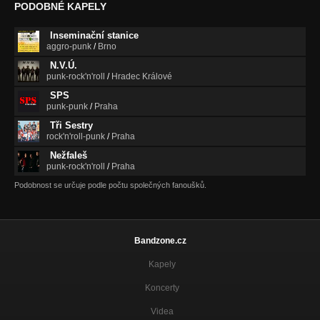
PODOBNÉ KAPELY
Inseminační stanice
aggro-punk
/
Brno
N.V.Ú.
punk-rock'n'roll
/
Hradec Králové
SPS
punk-punk
/
Praha
Tři Sestry
rock'n'roll-punk
/
Praha
Nežfaleš
punk-rock'n'roll
/
Praha
Podobnost se určuje podle počtu společných fanoušků.
Bandzone.cz
Kapely
Koncerty
Videa