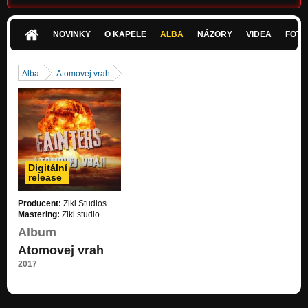
NOVINKY
O KAPELE
ALBA
NÁZORY
VIDEA
FOTK
Alba
Atomovej vrah
Digitální
release
Producent:
Ziki Studios
Mastering:
Ziki studio
Album
Atomovej vrah
2017