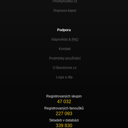
Prodejhudbu.cz
Doprava kapel
Podpora
Nápověda &
FAQ
Kontakt
Podmínky používání
O Bandzone.cz
Loga a dtp.
Registrovaných skupin
47 032
Registrovaných fanoušků
227 093
Skladeb v databázi
339 830